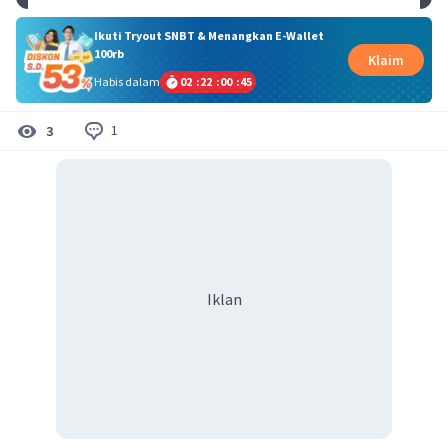
Ikuti Tryout SNBT & Menangkan E-Wallet
100rb
Klaim
Habis dalam
02
:
22
:
00
:
45
1
3
Iklan