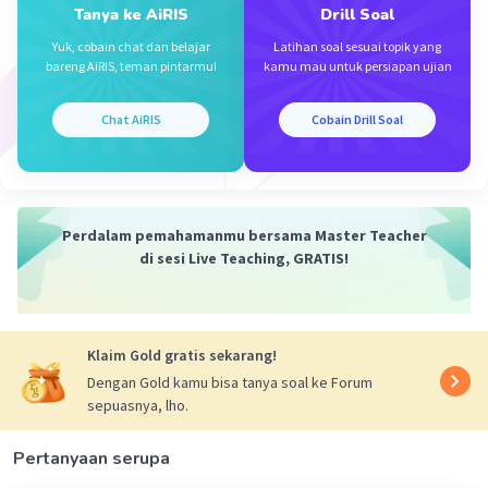
Soal ini dapat diselesaikan dengan konsep
Tanya ke AiRIS
Drill Soal
hukum kekekalan energi mekanik, dimana
Yuk, cobain chat dan belajar
Latihan soal sesuai topik yang
persamaannya adalah:
bareng AiRIS, teman pintarmu!
kamu mau untuk persiapan ujian
EM1 = EM2
EM = EK + EP
Chat AiRIS
Cobain Drill Soal
2
EK = 1/2mv
Ep = mgh
dengan
EM = energi mekanik (J)
Perdalam pemahamanmu bersama Master Teacher
EK = Energi kinetik (J)
di sesi Live Teaching, GRATIS!
EP = Energi potensial (J)
m = massa (kg)
v = kecepatan (m/s)
2
g = percepatan gravitasi (m/s
)
Klaim Gold gratis sekarang!
h = ketinggian (m)
Dengan Gold kamu bisa tanya soal ke Forum
sepuasnya, lho.
Karena kedua bole dijatuhkan, maka keduanya
tidak memiliki kecepatan awal. Artinya :
Pertanyaan serupa
EkA = EkB = 0