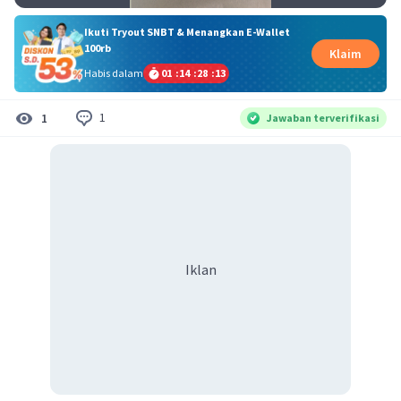
Ikuti Tryout SNBT & Menangkan E-Wallet
100rb
Klaim
Habis dalam
01
:
14
:
28
:
13
1
1
Jawaban terverifikasi
Iklan