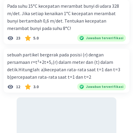
Pada suhu 15°C kecepatan merambat bunyi di udara 328
EKA + EPA = EKA' + EPA'
m/det. Jika setiap kenaikan 1°C kecepatan merambat
2
0 + mA.g.hA = (1/2mAvA'
) + 0
bunyi bertambah 0,6 m/det. Tentukan kecepatan
2
mgh = 1/2mv
...............(1)
merambat bunyi pada suhu 8°C!
23
5.0
Jawaban terverifikasi
EKB + EBA = EKB' + EPB'
0 + mB.g.hB = EKB'+ 0
sebuah partikel bergerak pada posisi (r) dengan
2m.g.4h = EKB'
persamaan r=t²+2t+5,(r) dalam meter dan (t) dalam
8mgh = EKB'
2
EKB' = 8 (1/2mv
)
detik.Hitunglah: a)kecepatan rata-rata saat t=1 dan t=3
2
EKB' = 4mv
b)percepaatan rata-rata saat t=1 dan t=2
12
3.0
Jawaban terverifikasi
2
Jadi jawaban yang tepat adalah 4mv
(tidak ada
pada opsi)
·
0.0
(
0
)
Balas
Beri Rating