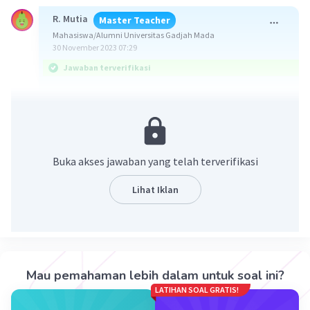
R. Mutia
Master Teacher
Mahasiswa/Alumni Universitas Gadjah Mada
30 November 2023 07:29
Jawaban terverifikasi
2
Jawaban yang benar adalah 4mv
(tidak ada pada
opsi)
Diketahui:
Buka akses jawaban yang telah terverifikasi
mA = m
hA = h
Lihat Iklan
mB = 2m
hB = 4h
vA' = v
Ditanya: EkB'...?
Mau pemahaman lebih dalam untuk soal ini?
LATIHAN SOAL GRATIS!
Penyelesaian: