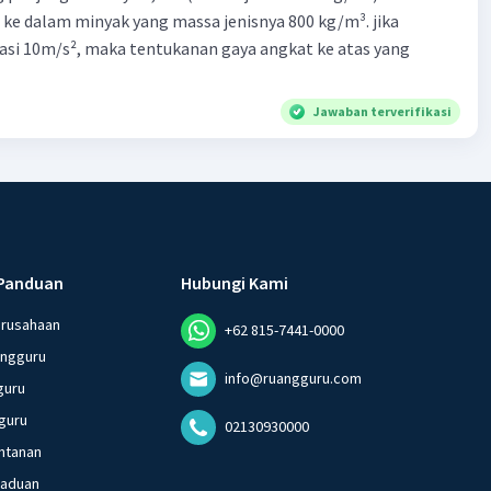
 ke dalam minyak yang massa jenisnya 800 kg/m³. jika
asi 10m/s², maka tentukanan gaya angkat ke atas yang
Jawaban terverifikasi
Panduan
Hubungi Kami
erusahaan
+62 815-7441-0000
angguru
info@ruangguru.com
guru
guru
02130930000
ntanan
gaduan