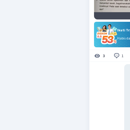
Ikuti T
Habis d
1
3