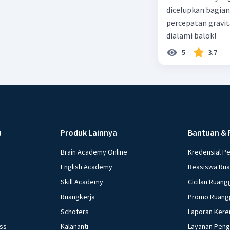
dicelupkan bagian
percepatan gravit
dialami balok!
5
3.7
u
Produk Lainnya
Bantuan & 
Brain Academy Online
Kredensial P
English Academy
Beasiswa Ru
Skill Academy
Cicilan Ruang
Ruangkerja
Promo Ruang
Schoters
Laporan Kere
ess
Kalananti
Layanan Pen