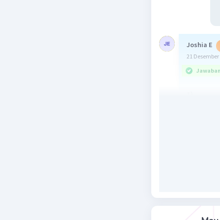
Joshia E
21 Desember 
Jawaban 
1)
.
a) Usaha 
= 1200 -
=
750 J
b) W = F x 
750 J = F
F = 750/
2).
Diketa
E