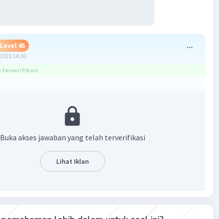
Level 45
2023 14:20
terverifikasi
yang bekerja pada mobil = Ek
- Ek
0
2
 450
oule
Buka akses jawaban yang telah terverifikasi
S
 x 15 m
Lihat Iklan
15 =
50 Newton
hui: m1 = ¼ m2
k
+ Ek
= 200.000 Joule
m1
m2
v kedua mobil = 10 m/s