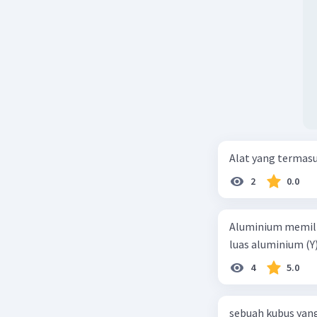
Alat yang termas
2
0.0
Aluminium memilik
luas aluminium (Y
4
5.0
sebuah kubus yang