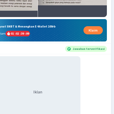
ryout SNBT & Menangkan E-Wallet 100rb
Klaim
alam
01
:
02
:
39
:
09
Jawaban terverifikasi
Iklan