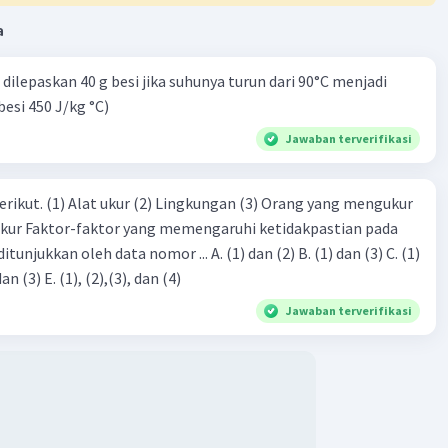
= E
(Karena v bola = 0, tidak ada energi
mekanik
potensial
a
m . g . h
dilepaskan 40 g besi jika suhunya turun dari 90°C menjadi
 . 7
besi 450 J/kg °C)
Joule
 menyentuh tanah, energi potensial benda = 0,
Jawaban terverifikasi
 energi kinektik berada pada titik puncaknya:
2
 v
erikut. (1) Alat ukur (2) Lingkungan (3) Orang yang mengukur
2
(v
= 2 . 10 . 7)<--- Rumus gerak jatuh bebas
ukur Faktor-faktor yang memengaruhi ketidakpastian pada
0
eh data nomor ... A. (1) dan (2) B. (1) dan (3) C. (1)
Joule
. Hmmm, energi kinektik ini sama dengan energi apa
dan (4) D. (1), (2), dan (3) E. (1), (2),(3), dan (4)
i kinektik sama dengan energi mekanik
😁.
Jawaban terverifikasi
embantuk, maaf kalau belibet ☺ 🙏
·
0.0
(
0
)
Balas
ating