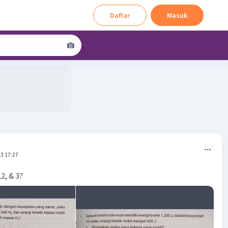
Daftar
Masuk
3 17:27
2, & 3?