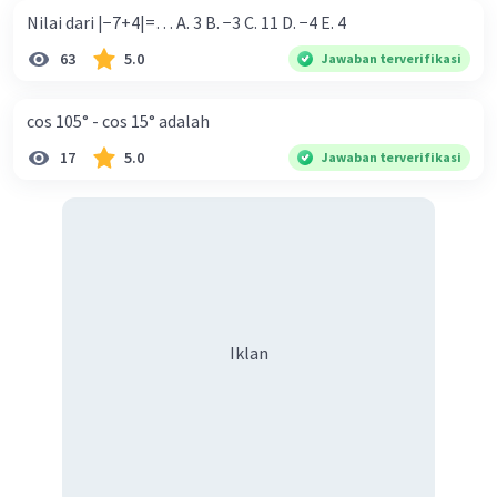
Nilai dari |−7+4|=… A. 3 B. −3 C. 11 D. −4 E. 4
63
5.0
Jawaban terverifikasi
cos 105° - cos 15° adalah
17
5.0
Jawaban terverifikasi
Iklan