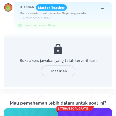
H. Endah
Master Teacher
Mahasiswa/Alumni Universitas Negeri Yogyakarta
01 Desember 2023 02:27
Jawaban terverifikasi
Jawaban: -2π cm/s
Konsep:
>> Jika f(x) = sin ax, maka f'(x) = a cos ax
Buka akses jawaban yang telah terverifikasi
>> v(t) = s'(t)
dengan:
Lihat Iklan
v(t) = fungsi kecepatan
s(t) = fungsi jarak
Pembahasan:
Diketahui y = s(t) = 4 sin (πt), maka:
Mau pemahaman lebih dalam untuk soal ini?
v(t) = y'
LATIHAN SOAL GRATIS!
v(t) = 4π cos (πt)