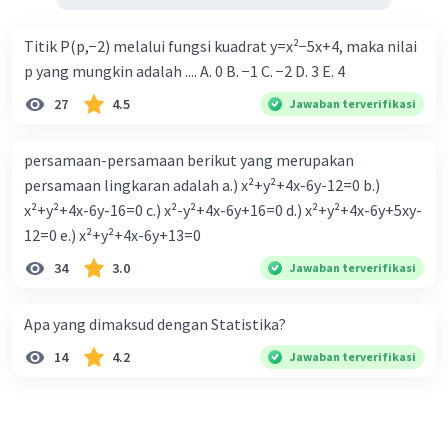
Titik P(p,−2) melalui fungsi kuadrat y=x²−5x+4, maka nilai
p yang mungkin adalah .... A. 0 B. −1 C. −2 D. 3 E. 4
27
4.5
Jawaban terverifikasi
persamaan-persamaan berikut yang merupakan
persamaan lingkaran adalah a.) x²+y²+4x-6y-12=0 b.)
x²+y²+4x-6y-16=0 c.) x²-y²+4x-6y+16=0 d.) x²+y²+4x-6y+5xy-
12=0 e.) x²+y²+4x-6y+13=0
34
3.0
Jawaban terverifikasi
Apa yang dimaksud dengan Statistika?
14
4.2
Jawaban terverifikasi