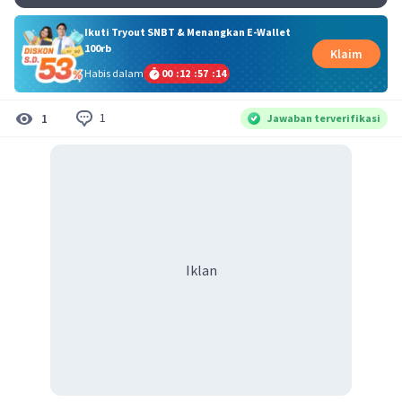
Ikuti Tryout SNBT & Menangkan E-Wallet
100rb
Klaim
Habis dalam
00
:
12
:
57
:
14
1
1
Jawaban terverifikasi
Iklan