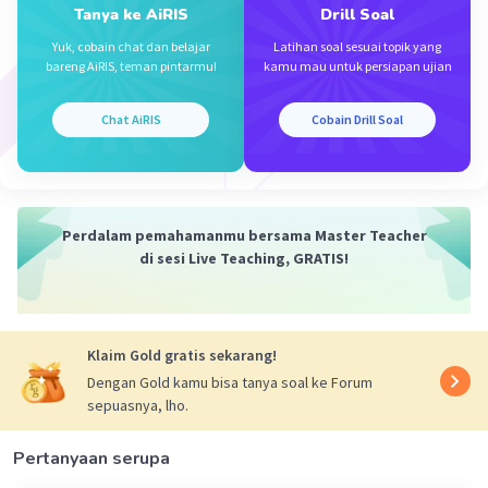
Tanya ke AiRIS
Drill Soal
Maka kecepatan ketika t = 2/3 adalah:
Yuk, cobain chat dan belajar
Latihan soal sesuai topik yang
v(2/3) = 4π cos (π(2/3))
bareng AiRIS, teman pintarmu!
kamu mau untuk persiapan ujian
= 4π cos (120°)
= 4π (-1/2)
Chat AiRIS
Cobain Drill Soal
= -2π
Jadi, hasilnya adalah -2π cm/s.
Perdalam pemahamanmu bersama Master Teacher
·
0.0
(
0
)
Balas
Beri Rating
di sesi Live Teaching, GRATIS!
Klaim Gold gratis sekarang!
Dengan Gold kamu bisa tanya soal ke Forum
sepuasnya, lho.
Iklan
Pertanyaan serupa