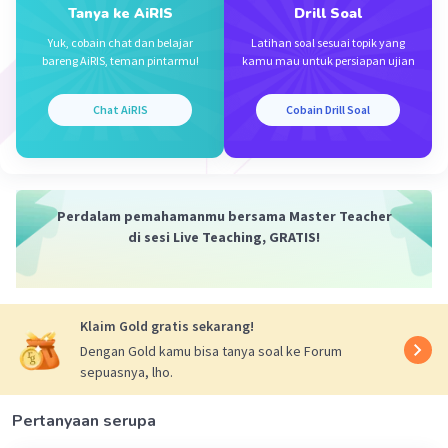
= 2,14 cm
Tanya ke AiRIS
Drill Soal
Keterangan :
Yuk, cobain chat dan belajar
Latihan soal sesuai topik yang
bareng AiRIS, teman pintarmu!
kamu mau untuk persiapan ujian
0,01 adalah tingkat ketelitian skala nonius
Chat AiRIS
Cobain Drill Soal
·
0.0
(
0
)
Balas
Beri Rating
Perdalam pemahamanmu bersama Master Teacher
di sesi Live Teaching, GRATIS!
Klaim Gold gratis sekarang!
Dengan Gold kamu bisa tanya soal ke Forum
sepuasnya, lho.
Pertanyaan serupa