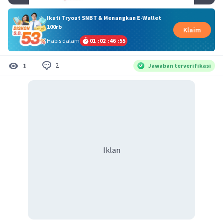
Ikuti Tryout SNBT & Menangkan E-Wallet
100rb
Klaim
Habis dalam
01
:
02
:
46
:
54
2
1
Jawaban terverifikasi
Iklan