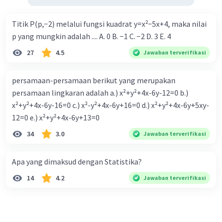
Titik P(p,−2) melalui fungsi kuadrat y=x²−5x+4, maka nilai
p yang mungkin adalah .... A. 0 B. −1 C. −2 D. 3 E. 4
27
4.5
Jawaban terverifikasi
persamaan-persamaan berikut yang merupakan
persamaan lingkaran adalah a.) x²+y²+4x-6y-12=0 b.)
x²+y²+4x-6y-16=0 c.) x²-y²+4x-6y+16=0 d.) x²+y²+4x-6y+5xy-
12=0 e.) x²+y²+4x-6y+13=0
34
3.0
Jawaban terverifikasi
Apa yang dimaksud dengan Statistika?
14
4.2
Jawaban terverifikasi