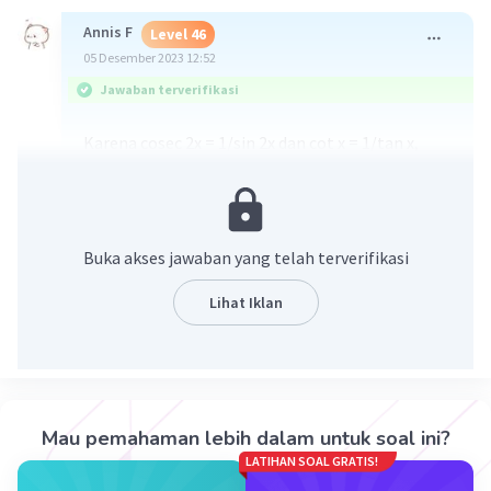
Annis F
Level 46
05 Desember 2023 12:52
Jawaban terverifikasi
Karena cosec 2x = 1/sin 2x dan cot x = 1/tan x,
maka perhitungan seperti pada gambar.
*Identitas trigonometri yang diperlukan:
cosec x = 1/sin x
cot x = 1/tan x
Buka akses jawaban yang telah terverifikasi
Lihat Iklan
Mau pemahaman lebih dalam untuk soal ini?
LATIHAN SOAL GRATIS!
·
0.0
(
0
)
Balas
Beri Rating