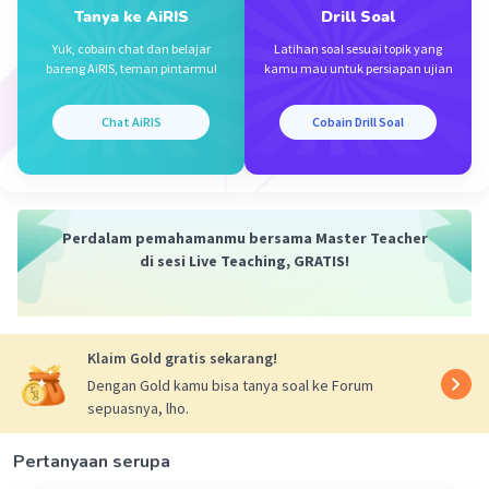
Tanya ke AiRIS
Drill Soal
Yuk, cobain chat dan belajar
Latihan soal sesuai topik yang
S. Amamah
Master Teacher
bareng AiRIS, teman pintarmu!
kamu mau untuk persiapan ujian
Mahasiswa/Alumni Universitas Negeri Malang
06 Desember 2023 00:06
Chat AiRIS
Cobain Drill Soal
Jawaban terverifikasi
Iklan
Jawaban: D. 0,5
Perdalam pemahamanmu bersama Master Teacher
perhatikan pembahasan terlampir
di sesi Live Teaching, GRATIS!
Klaim Gold gratis sekarang!
Dengan Gold kamu bisa tanya soal ke Forum
sepuasnya, lho.
Pertanyaan serupa
·
0.0
(
0
)
Balas
Beri Rating