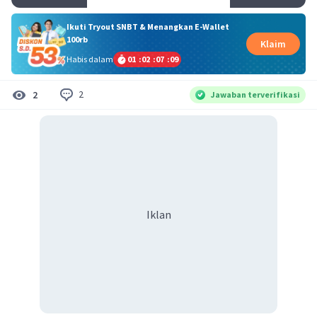
Ikuti Tryout SNBT & Menangkan E-Wallet
100rb
Klaim
Habis dalam
01
:
02
:
07
:
09
2
2
Jawaban terverifikasi
Iklan