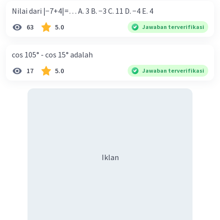
Nilai dari |−7+4|=… A. 3 B. −3 C. 11 D. −4 E. 4
63
5.0
Jawaban terverifikasi
cos 105° - cos 15° adalah
17
5.0
Jawaban terverifikasi
Iklan