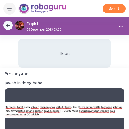
Masuk
Faqih I
06 Desember 2023 03:35
Iklan
Pertanyaan
jawab in dong hehe