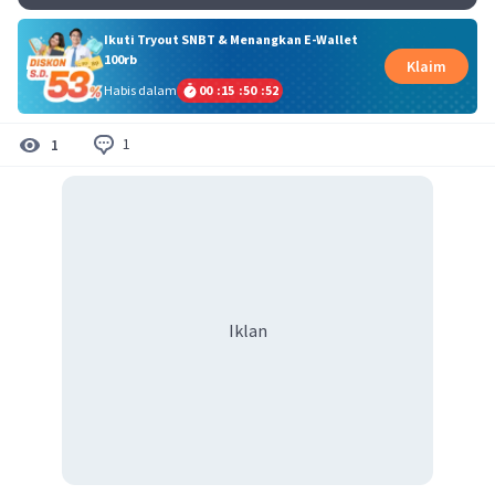
Ikuti Tryout SNBT & Menangkan E-Wallet
100rb
Klaim
Habis dalam
00
:
15
:
50
:
52
1
1
Iklan