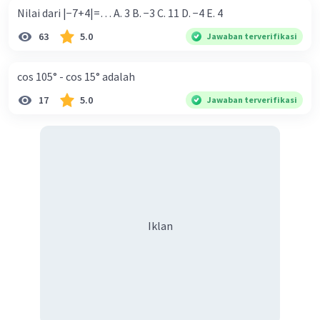
Nilai dari |−7+4|=… A. 3 B. −3 C. 11 D. −4 E. 4
63
5.0
Jawaban terverifikasi
cos 105° - cos 15° adalah
17
5.0
Jawaban terverifikasi
Iklan