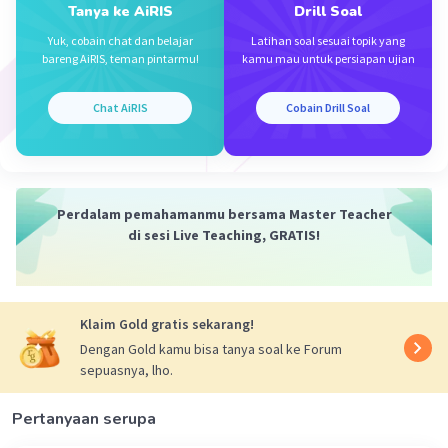
Tanya ke AiRIS
Drill Soal
Iklan
Yuk, cobain chat dan belajar
Latihan soal sesuai topik yang
bareng AiRIS, teman pintarmu!
kamu mau untuk persiapan ujian
Chat AiRIS
Cobain Drill Soal
Perdalam pemahamanmu bersama Master Teacher
di sesi Live Teaching, GRATIS!
Klaim Gold gratis sekarang!
Dengan Gold kamu bisa tanya soal ke Forum
sepuasnya, lho.
Pertanyaan serupa