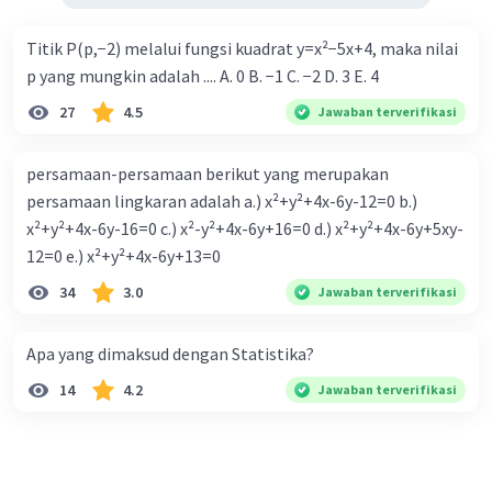
Titik P(p,−2) melalui fungsi kuadrat y=x²−5x+4, maka nilai
p yang mungkin adalah .... A. 0 B. −1 C. −2 D. 3 E. 4
27
4.5
Jawaban terverifikasi
persamaan-persamaan berikut yang merupakan
persamaan lingkaran adalah a.) x²+y²+4x-6y-12=0 b.)
x²+y²+4x-6y-16=0 c.) x²-y²+4x-6y+16=0 d.) x²+y²+4x-6y+5xy-
12=0 e.) x²+y²+4x-6y+13=0
34
3.0
Jawaban terverifikasi
Apa yang dimaksud dengan Statistika?
14
4.2
Jawaban terverifikasi