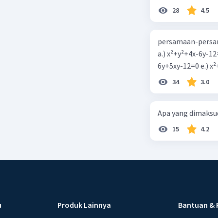
28
4.5
persamaan-persam
a.) x²+y²+4x-6y-12
6y+5xy-1
34
3.0
Apa yang dimaksud
15
4.2
u
Produk Lainnya
Bantuan & 