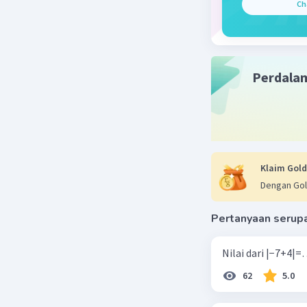
- saluran 
Ch
- kelenjar
- penis
Beri R
Perdala
Klaim Gold
Dengan Gol
Pertanyaan serup
62
5.0