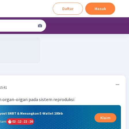
Daftar
Masuk
15:41
n organ-organ pada sistem reproduksi
ryout SNBT & Menangkan E-Wallet 100rb
Klaim
alam
02
:
12
:
22
:
26