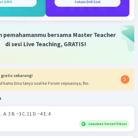
reproduksi
at AiRIS
Cobain Drill Soal
·
0.0
(
0
)
Balas
ating
m pemahamanmu bersama Master Teacher
di sesi Live Teaching, GRATIS!
 gratis sekarang!
d kamu bisa tanya soal ke Forum sepuasnya, lho.
a
Nilai dari |−7+4|=… A. 3 B. −3 C. 11 D. −4 E. 4
Jawaban terverifikasi