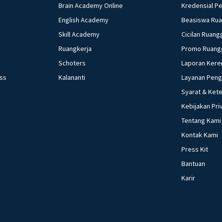
Brain Academy Online
Kredensial P
English Academy
Beasiswa Ru
Skill Academy
Cicilan Ruang
Ruangkerja
Promo Ruang
Schoters
Laporan Kere
ess
Kalananti
Layanan Pen
Syarat & Ket
Kebijakan Pri
Tentang Kami
Kontak Kami
Press Kit
Bantuan
Karir