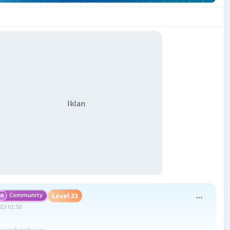
Iklan
Community
Level 33
023 01:50