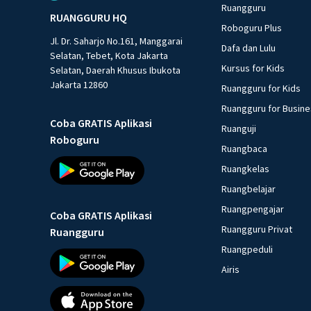
Ruangguru
RUANGGURU HQ
Roboguru Plus
Jl. Dr. Saharjo No.161, Manggarai
Dafa dan Lulu
Selatan, Tebet, Kota Jakarta
Kursus for Kids
Selatan, Daerah Khusus Ibukota
Jakarta 12860
Ruangguru for Kids
Ruangguru for Busin
Coba GRATIS Aplikasi
Ruanguji
Roboguru
Ruangbaca
Ruangkelas
Ruangbelajar
Ruangpengajar
Coba GRATIS Aplikasi
Ruangguru Privat
Ruangguru
Ruangpeduli
Airis