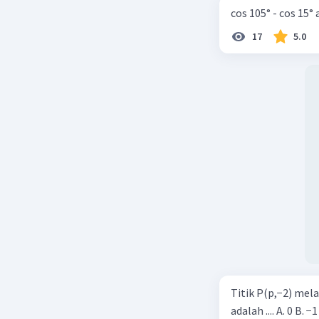
cos 105° - cos 15°
17
5.0
Titik P(p,−2) mel
adalah .... A. 0 B. −1