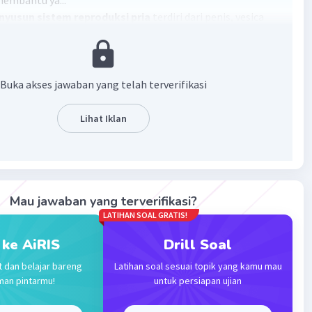
embantu ya...
nyusun sistem reproduksi pria
terdiri dari penis, vesica
, kelenjar prostat, kelenjar cowper, epididimis, skrotum dan
nyusun sistem reproduksi wanita
terdiri dari vagina,
uterus/rahim, tuba falopi/oviduk dan ovarium.
Buka akses jawaban yang telah terverifikasi
Lihat Iklan
·
5.0
(
1
)
Balas
ating
Community
Level 89
023 23:24
Mau jawaban yang terverifikasi?
penyusun organ reproduksi yaitu
LATIHAN SOAL GRATIS!
Iklan
 ke AiRIS
Drill Soal
reproduksi
t dan belajar bareng
Latihan soal sesuai topik yang kamu mau
man pintarmu!
untuk persiapan ujian