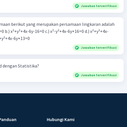
Jawaban terverifikasi
aan berikut yang merupakan persamaan lingkaran adalah
=0 b.) x²+y²+4x-6y-16=0 c.) x²-y²+4x-6y+16=0 d.) x²+y²+4x-
2=0 e.) x²+y²+4x-6y+13=0
Jawaban terverifikasi
 dengan Statistika?
Jawaban terverifikasi
Panduan
Hubungi Kami