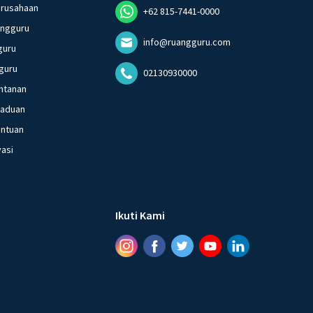
erusahaan
+62 815-7441-0000
angguru
info@ruangguru.com
guru
guru
02130930000
ntanan
gaduan
entuan
vasi
Ikuti Kami