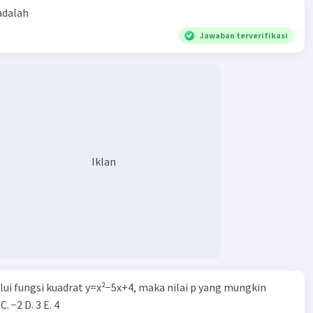
 adalah
Jawaban terverifikasi
Iklan
alui fungsi kuadrat y=x²−5x+4, maka nilai p yang mungkin
 C. −2 D. 3 E. 4