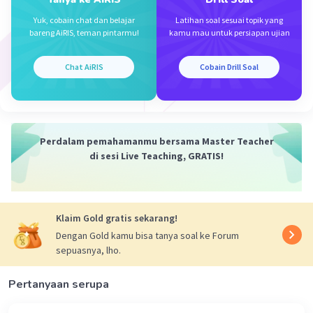
tubuh dan tidak memiliki fungsi utama sebagai
penyokong organ-organ tertentu.
Yuk, cobain chat dan belajar
Latihan soal sesuai topik yang
bareng AiRIS, teman pintarmu!
kamu mau untuk persiapan ujian
·
0.0
(
0
)
Balas
Beri Rating
Chat AiRIS
Cobain Drill Soal
Ruth A
Level 100
16 Oktober 2023 01:03
Perdalam pemahamanmu bersama Master Teacher
A.jaringan pengikat
di sesi Live Teaching, GRATIS!
Iklan
·
0.0
(
0
)
Balas
Beri Rating
Klaim Gold gratis sekarang!
Dengan Gold kamu bisa tanya soal ke Forum
sepuasnya, lho.
Pertanyaan serupa