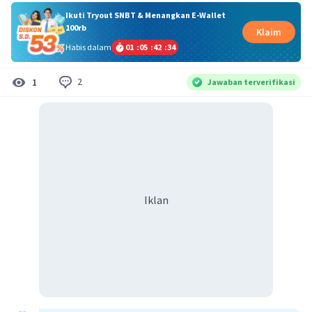
Ikuti Tryout SNBT & Menangkan E-Wallet
100rb
Klaim
Habis dalam
01
:
05
:
42
:
33
2
1
Jawaban terverifikasi
Iklan