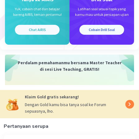
·
5.0
(
1
)
Balas
Beri Rating
Yuk, cobain chat dan belajar
Latihan soal sesuai topik yang
bareng AiRIS, teman pintarmu!
kamu mau untuk persiapan ujian
Fareld A
Level 1
03 Desember 2023 13:48
Chat AiRIS
Cobain Drill Soal
D.Kolenkim
Iklan
·
0.0
(
0
)
Balas
Beri Rating
Perdalam pemahamanmu bersama Master Teacher
di sesi Live Teaching, GRATIS!
Klaim Gold gratis sekarang!
Dengan Gold kamu bisa tanya soal ke Forum
sepuasnya, lho.
Pertanyaan serupa