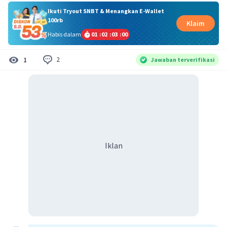
Ikuti Tryout SNBT & Menangkan E-Wallet
100rb
Klaim
Habis dalam
01
:
02
:
02
:
59
2
1
Jawaban terverifikasi
Iklan