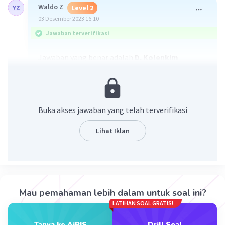
Waldo Z
Level 2
03 Desember 2023 16:10
Jawaban terverifikasi
Jawaban yang benar adalah
D. Kolenkim
Jaringan kolenkim adalah jaringan penyokong
yang terdiri dari sel-sel hidup yang memiliki
dinding sel tebal dan tidak beraturan. Jaringan
kolenkim berfungsi sebagai jaringan penunjang
Buka akses jawaban yang telah terverifikasi
pada organ tumbuhan yang masih aktif
mengadakan pertumbuhan dan perkembangan.
Lihat Iklan
Jaringan kolenkim dapat ditemukan pada bagian
tumbuhan yang dewasa, seperti batang, tangkai
daun, dan tangkai bunga.
Mau pemahaman lebih dalam untuk soal ini?
LATIHAN SOAL GRATIS!
Tanya ke AiRIS
Drill Soal