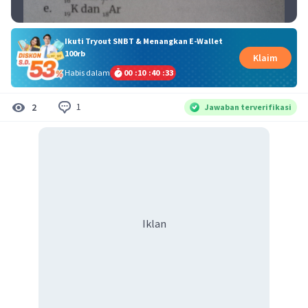
Ikuti Tryout SNBT & Menangkan E-Wallet
100rb
Klaim
Habis dalam
00
:
10
:
40
:
33
1
2
Jawaban terverifikasi
Iklan