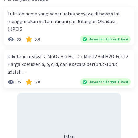
Tulislah nama yang benar untuk senyawa di bawah ini
menggunakan Sistem Yunani dan Bilangan Oksidasi!
(j)PCI5
35
5.0
Jawaban terverifikasi
Diketahui reaksi : a MnO2 + b HCl → c MnCl2 + d H2O +e Cl2
Harga koefisien a, b, c, d, dan e secara berturut-turut
adalah ...
25
5.0
Jawaban terverifikasi
Iklan