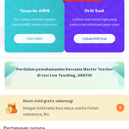
Semoga membantu...
Tanya ke AiRIS
Drill Soal
·
0.0
(
0
)
Balas
Beri Rating
Yuk, cobain chat dan belajar
Latihan soal sesuai topik yang
bareng AiRIS, teman pintarmu!
kamu mau untuk persiapan ujian
Chat AiRIS
Cobain Drill Soal
Iklan
Perdalam pemahamanmu bersama Master Teacher
di sesi Live Teaching, GRATIS!
Klaim Gold gratis sekarang!
Dengan Gold kamu bisa tanya soal ke Forum
sepuasnya, lho.
Pertanyaan serupa