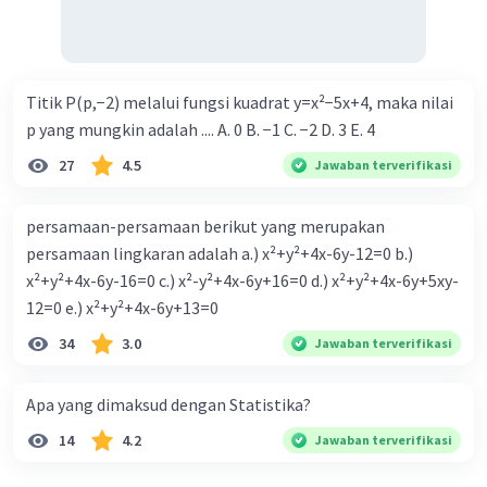
Titik P(p,−2) melalui fungsi kuadrat y=x²−5x+4, maka nilai
p yang mungkin adalah .... A. 0 B. −1 C. −2 D. 3 E. 4
27
4.5
Jawaban terverifikasi
persamaan-persamaan berikut yang merupakan
persamaan lingkaran adalah a.) x²+y²+4x-6y-12=0 b.)
x²+y²+4x-6y-16=0 c.) x²-y²+4x-6y+16=0 d.) x²+y²+4x-6y+5xy-
12=0 e.) x²+y²+4x-6y+13=0
34
3.0
Jawaban terverifikasi
Apa yang dimaksud dengan Statistika?
14
4.2
Jawaban terverifikasi