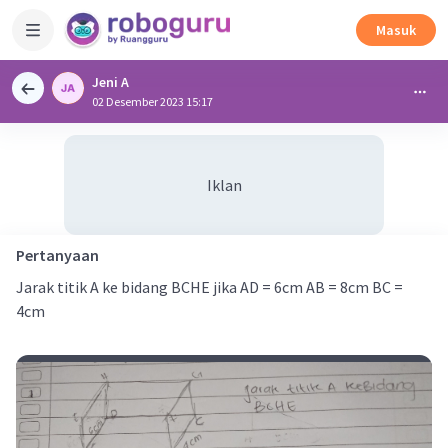
Masuk
Jeni A
02 Desember 2023 15:17
Iklan
Pertanyaan
Jarak titik A ke bidang BCHE jika AD = 6cm AB = 8cm BC =
4cm