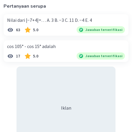
Pertanyaan serupa
Nilai dari |−7+4|=… A. 3 B. −3 C. 11 D. −4 E. 4
63
5.0
Jawaban terverifikasi
cos 105° - cos 15° adalah
17
5.0
Jawaban terverifikasi
Iklan