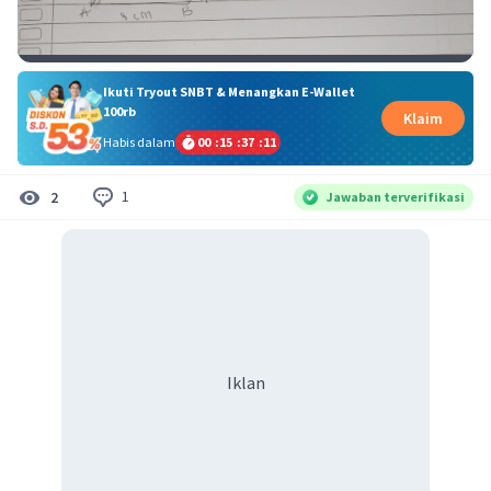
Ikuti Tryout SNBT & Menangkan E-Wallet
100rb
Klaim
Habis dalam
00
:
15
:
37
:
10
1
2
Jawaban terverifikasi
Iklan