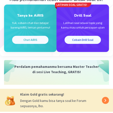
LATIHAN SOAL GRATIS!
Tanya ke AiRIS
Drill Soal
Yuk, cobain chat dan belajar
Latihan soal sesuai topik yang
bareng AiRIS, teman pintarmu!
kamu mau untuk persiapan ujian
Iklan
Chat AiRIS
Cobain Drill Soal
Perdalam pemahamanmu bersama Master Teacher
di sesi Live Teaching, GRATIS!
Klaim Gold gratis sekarang!
Dengan Gold kamu bisa tanya soal ke Forum
sepuasnya, lho.