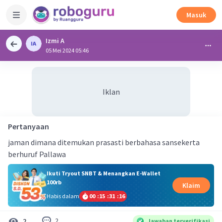
Masuk
Izmi A
05 Mei 2024 05:46
Iklan
Pertanyaan
jaman dimana ditemukan prasasti berbahasa sansekerta
berhuruf Pallawa
Ikuti Tryout SNBT & Menangkan E-Wallet
100rb
Klaim
Habis dalam
00
:
15
:
31
:
16
2
2
Jawaban terverifikasi