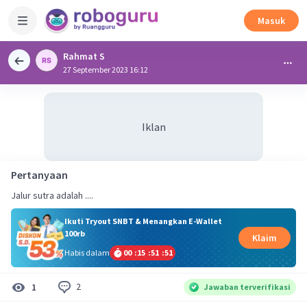
Masuk
Rahmat S
27 September 2023 16:12
Iklan
Pertanyaan
Jalur sutra adalah ....
Ikuti Tryout SNBT & Menangkan E-Wallet
100rb
Klaim
Habis dalam
00
:
15
:
51
:
51
2
1
Jawaban terverifikasi