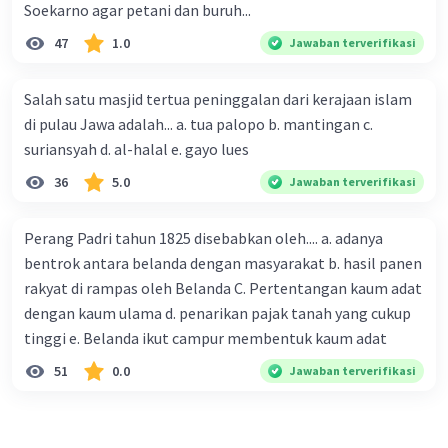
Soekarno agar petani dan buruh...
·
0.0
(
0
)
Balas
Beri Rating
47
1.0
Jawaban terverifikasi
Salah satu masjid tertua peninggalan dari kerajaan islam
di pulau Jawa adalah... a. tua palopo b. mantingan c.
suriansyah d. al-halal e. gayo lues
36
5.0
Jawaban terverifikasi
Perang Padri tahun 1825 disebabkan oleh.... a. adanya
bentrok antara belanda dengan masyarakat b. hasil panen
rakyat di rampas oleh Belanda C. Pertentangan kaum adat
dengan kaum ulama d. penarikan pajak tanah yang cukup
tinggi e. Belanda ikut campur membentuk kaum adat
51
0.0
Jawaban terverifikasi