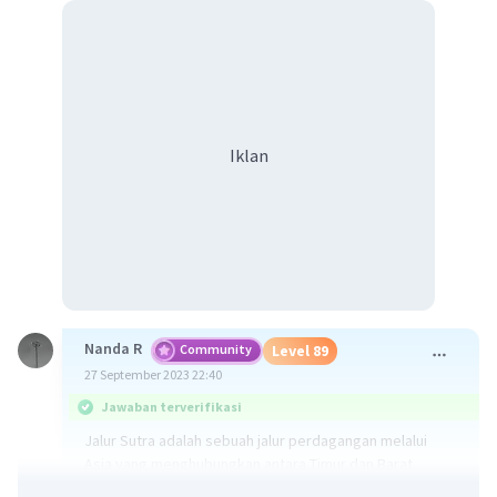
Iklan
Nanda R
Community
Level 89
27 September 2023 22:40
Jawaban terverifikasi
Jalur Sutra adalah sebuah jalur perdagangan melalui
Asia yang menghubungkan antara Timur dan Barat
dengan dihubungkan oleh pedagang, pengelana,