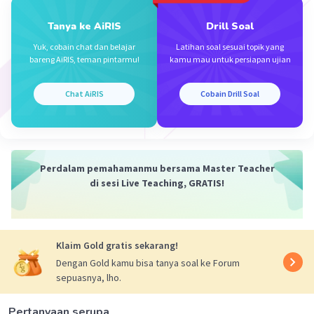
Tanya ke AiRIS
Drill Soal
Yuk, cobain chat dan belajar
Latihan soal sesuai topik yang
bareng AiRIS, teman pintarmu!
kamu mau untuk persiapan ujian
Chat AiRIS
Cobain Drill Soal
Iklan
Perdalam pemahamanmu bersama Master Teacher
di sesi Live Teaching, GRATIS!
Klaim Gold gratis sekarang!
Dengan Gold kamu bisa tanya soal ke Forum
sepuasnya, lho.
Pertanyaan serupa