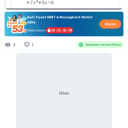
Ikuti Tryout SNBT & Menangkan E-Wallet
100rb
Klaim
Habis dalam
01
:
11
:
42
:
02
1
2
Jawaban terverifikasi
Iklan