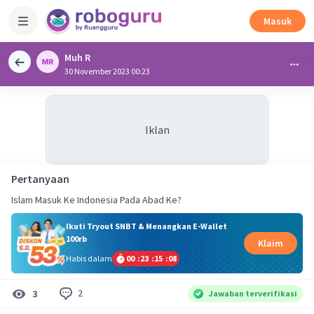
Masuk
Muh R
30 November 2023 00:23
Iklan
Pertanyaan
Ikuti Tryout SNBT & Menangkan E-Wallet
100rb
Klaim
Habis dalam
00
:
23
:
15
:
08
2
3
Jawaban terverifikasi