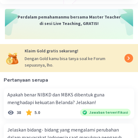
Perdalam pemahamanmu bersama Master Teacher
di sesi Live Teaching, GRATIS!
Klaim Gold gratis sekarang!
Dengan Gold kamu bisa tanya soal ke Forum
sepuasnya, lho.
Pertanyaan serupa
Apakah benar NIBKD dan MBKS dibentuk guna
menghadapi kekuatan Belanda? Jelaskan!
38
5.0
Jawaban terverifikasi
Jelaskan bidang- bidang yang mengalami perubahan
dalam masyarakat Indonesia saat masuknya pengaruh