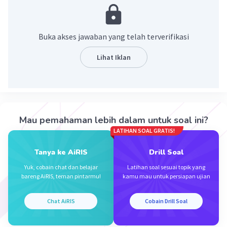
berbagai wilayah, seperti Gujarat, India, dan Timur
Tengah, datang ke pelabuhan-pelabuhan Indonesia
membawa ajaran Islam.
Buka akses jawaban yang telah terverifikasi
·
0.0
(
0
)
Balas
Beri Rating
Lihat Iklan
Adik A
Level 1
30 November 2023 07:31
7 masehi
Mau pemahaman lebih dalam untuk soal ini?
LATIHAN SOAL GRATIS!
·
5.0
(
1
)
Balas
Beri Rating
Iklan
Tanya ke AiRIS
Drill Soal
Yuk, cobain chat dan belajar
Latihan soal sesuai topik yang
bareng AiRIS, teman pintarmu!
kamu mau untuk persiapan ujian
Chat AiRIS
Cobain Drill Soal