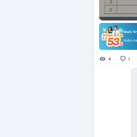
Ikuti T
Habis d
1
4