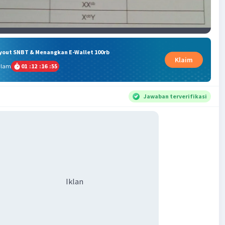
ryout SNBT & Menangkan E-Wallet 100rb
Klaim
alam
01
:
12
:
16
:
55
Jawaban terverifikasi
Iklan