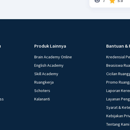
7
5.0
u
Produk Lainnya
Bantuan & 
Brain Academy Online
Kredensial P
English Academy
Beasiswa Ru
Skill Academy
Cicilan Ruang
Ruangkerja
Promo Ruang
Schoters
Laporan Kere
ess
Kalananti
Layanan Pen
Syarat & Ket
Kebijakan Pri
Tentang Kami