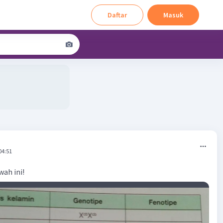
Daftar
Masuk
04:51
wah ini!