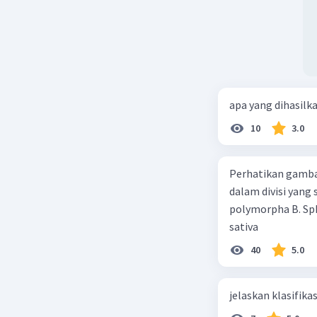
apa yang dihasilk
10
3.0
Perhatikan gamba
dalam divisi yang
polymorpha B. Sph
sativa
40
5.0
jelaskan klasifikas