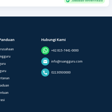
Jawaban terverifikasi
Panduan
Hubungi Kami
erusahaan
+62 815-7441-0000
angguru
info@ruangguru.com
guru
guru
02130930000
ntanan
gaduan
entuan
vasi