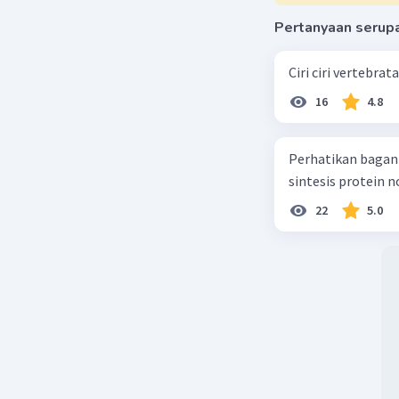
Pertanyaan serup
Ciri ciri vertebra
16
4.8
Perhatikan bagan sintesis protei
sintesis protein 
22
5.0