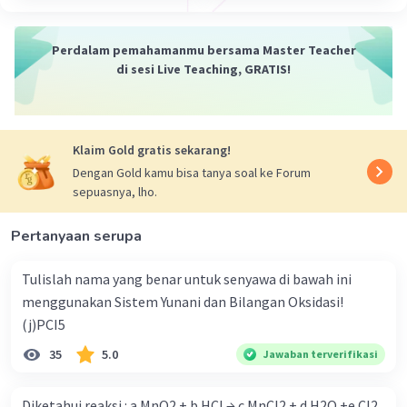
Perdalam pemahamanmu bersama Master Teacher
di sesi Live Teaching, GRATIS!
Klaim Gold gratis sekarang!
Dengan Gold kamu bisa tanya soal ke Forum
sepuasnya, lho.
Pertanyaan serupa
Tulislah nama yang benar untuk senyawa di bawah ini
menggunakan Sistem Yunani dan Bilangan Oksidasi!
(j)PCI5
35
5.0
Jawaban terverifikasi
Diketahui reaksi : a MnO2 + b HCl → c MnCl2 + d H2O +e Cl2