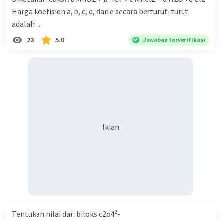
Harga koefisien a, b, c, d, dan e secara berturut-turut
adalah ...
23
5.0
Jawaban terverifikasi
Iklan
Tentukan nilai dari biloks c2o4²-