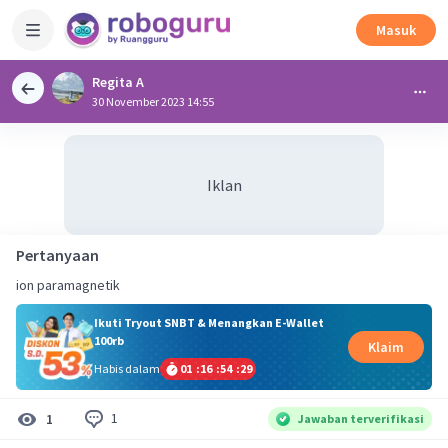
Masuk
Regita A
30 November 2023 14:55
Iklan
Pertanyaan
ion paramagnetik
Ikuti Tryout SNBT & Menangkan E-Wallet
100rb
Klaim
Habis dalam
01
:
16
:
54
:
29
1
1
Jawaban terverifikasi