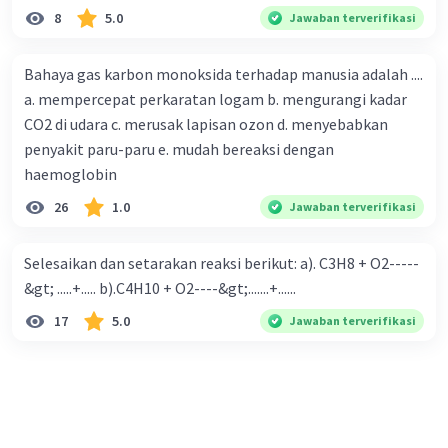
8
5.0
Jawaban terverifikasi
Bahaya gas karbon monoksida terhadap manusia adalah ....
a. mempercepat perkaratan logam b. mengurangi kadar
CO2 di udara c. merusak lapisan ozon d. menyebabkan
penyakit paru-paru e. mudah bereaksi dengan
haemoglobin
26
1.0
Jawaban terverifikasi
Selesaikan dan setarakan reaksi berikut: a). C3H8 + O2-----
&gt; .....+..... b).C4H10 + O2----&gt;.......+......
17
5.0
Jawaban terverifikasi