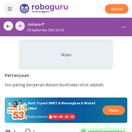
Masuk
Juliana P
28 September 2023 22:38
Iklan
Pertanyaan
Ion paling berperan dalam kontraksi otot adalah
Ikuti Tryout SNBT & Menangkan E-Wallet
100rb
Klaim
Habis dalam
00
:
00
:
25
:
31
2
1
Jawaban terverifikasi