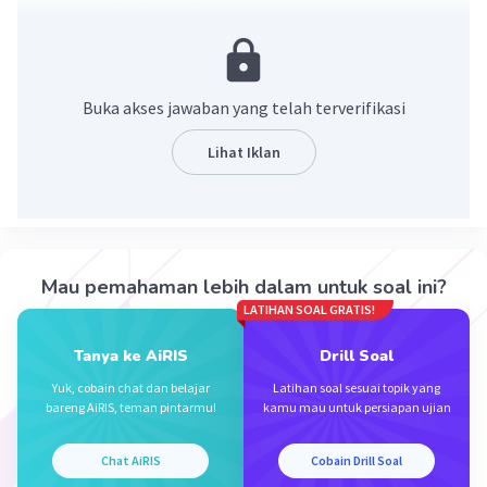
adalah ion kalsium (Ca²⁺). Ketika suatu sinyal
saraf mencapai ujung saraf di otot, ion kalsium
dilepaskan dari retikulum sarkoplasma (sejenis
struktur sel dalam sel otot). Ion kalsium ini
Buka akses jawaban yang telah terverifikasi
kemudian berikatan dengan protein bernama
troponin, yang memungkinkan protein lain,
Lihat Iklan
aktin dan miosin, untuk berinteraksi dan
menyebabkan kontraksi otot.
·
0.0
(
0
)
Balas
Beri Rating
Mau pemahaman lebih dalam untuk soal ini?
LATIHAN SOAL GRATIS!
Sahel S
Level 60
29 September 2023 00:37
Tanya ke AiRIS
Drill Soal
Jawaban terverifikasi
Yuk, cobain chat dan belajar
Latihan soal sesuai topik yang
bareng AiRIS, teman pintarmu!
kamu mau untuk persiapan ujian
Ion yang paling berperan dalam kontraksi otot
Iklan
adalah ion kalsium (Ca2+). Saat otot sedang
Chat AiRIS
Cobain Drill Soal
dalam keadaan istirahat, kalsium disimpan di