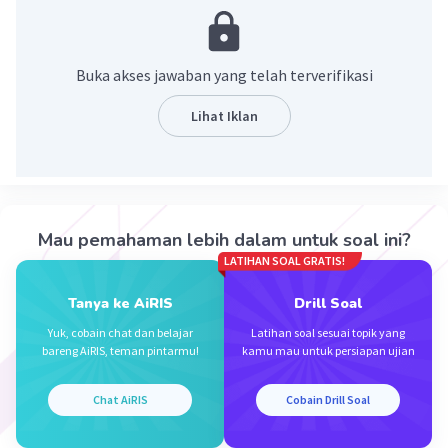
Buka akses jawaban yang telah terverifikasi
Lihat Iklan
·
4.0
(
1
)
Balas
Beri Rating
Mau pemahaman lebih dalam untuk soal ini?
LATIHAN SOAL GRATIS!
Tanya ke AiRIS
Drill Soal
Yuk, cobain chat dan belajar
Latihan soal sesuai topik yang
bareng AiRIS, teman pintarmu!
kamu mau untuk persiapan ujian
Iklan
Chat AiRIS
Cobain Drill Soal