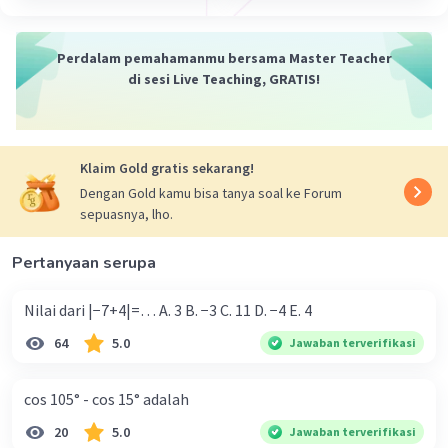
Perdalam pemahamanmu bersama Master Teacher
di sesi Live Teaching, GRATIS!
Klaim Gold gratis sekarang!
Dengan Gold kamu bisa tanya soal ke Forum
sepuasnya, lho.
Pertanyaan serupa
Nilai dari |−7+4|=… A. 3 B. −3 C. 11 D. −4 E. 4
64
5.0
Jawaban terverifikasi
cos 105° - cos 15° adalah
20
5.0
Jawaban terverifikasi