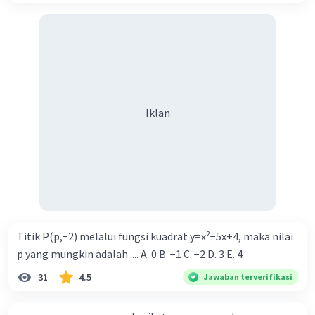
Iklan
Titik P(p,−2) melalui fungsi kuadrat y=x²−5x+4, maka nilai
p yang mungkin adalah .... A. 0 B. −1 C. −2 D. 3 E. 4
31
4.5
Jawaban terverifikasi