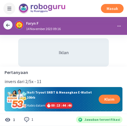
Masuk
Faryn F
14 November 2023 09:16
Iklan
Pertanyaan
invers dari 2/5x - 11
Ikuti Tryout SNBT & Menangkan E-Wallet
100rb
Klaim
Habis dalam
00
:
13
:
44
:
46
1
1
Jawaban terverifikasi