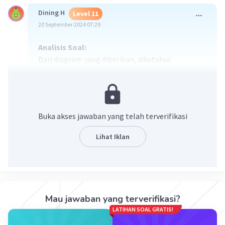
Dining H
Level 11
20 September 2024 07:29
Analisis Soal:
Dari diagram yang diberikan, diketahui:
½N₂ (g) + ½O₂ (g) → NO (g): Reaksi ini
menyerap energi sebesar 90,3 kJ, yang
ditunjukkan oleh panah ke atas. Ini berarti
Buka akses jawaban yang telah terverifikasi
entalpi pembentukan NO (g) dari unsur-
unsurnya adalah +90,3 kJ/mol.
Lihat Iklan
NO (g) → NO₂ (g): Reaksi ini melepaskan
energi sebesar 57,1 kJ, yang ditunjukkan
oleh panah ke bawah. Ini berarti entalpi
pembentukan NO
(g) dari unsur-unsurnya
2
adalah -57,1 kJ/mol.
Mau jawaban yang terverifikasi?
LATIHAN SOAL GRATIS!
Ditanya: ΔHf° NO₂ (g) ?