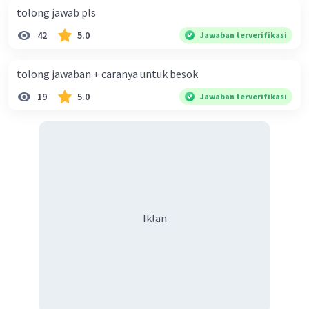
Jadi, harga ΔHf° NO₂ (g) adalah +33,2 kJ/mol.
tolong jawab pls
Jawaban yang benar adalah C.
42
5.0
Jawaban terverifikasi
·
0.0
(
0
)
Balas
Beri Rating
tolong jawaban + caranya untuk besok
19
5.0
Jawaban terverifikasi
Iklan
Iklan