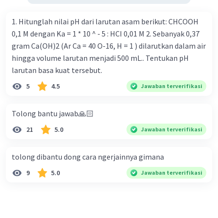
1. Hitunglah nilai pH dari larutan asam berikut: CHCOOH
0,1 M dengan Ka = 1 * 10 ^ - 5 : HCI 0,01 M 2. Sebanyak 0,37
gram Ca(OH)2 (Ar Ca = 40 O-16, H = 1 ) dilarutkan dalam air
hingga volume larutan menjadi 500 mL.. Tentukan pH
larutan basa kuat tersebut.
5
4.5
Jawaban terverifikasi
Tolong bantu jawab🙏🏻
21
5.0
Jawaban terverifikasi
tolong dibantu dong cara ngerjainnya gimana
9
5.0
Jawaban terverifikasi