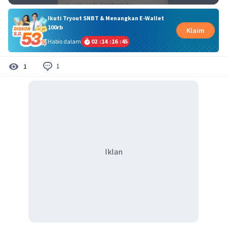
Ikuti Tryout SNBT & Menangkan E-Wallet
100rb
Klaim
Habis dalam
02
:
14
:
16
:
45
1
1
Iklan