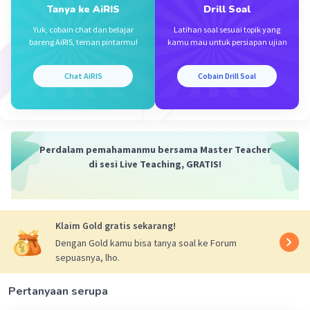
Tanya ke AiRIS
Drill Soal
Yuk, cobain chat dan belajar
Latihan soal sesuai topik yang
bareng AiRIS, teman pintarmu!
kamu mau untuk persiapan ujian
Iklan
Chat AiRIS
Cobain Drill Soal
Perdalam pemahamanmu bersama Master Teacher
di sesi Live Teaching, GRATIS!
Klaim Gold gratis sekarang!
Dengan Gold kamu bisa tanya soal ke Forum
sepuasnya, lho.
Pertanyaan serupa