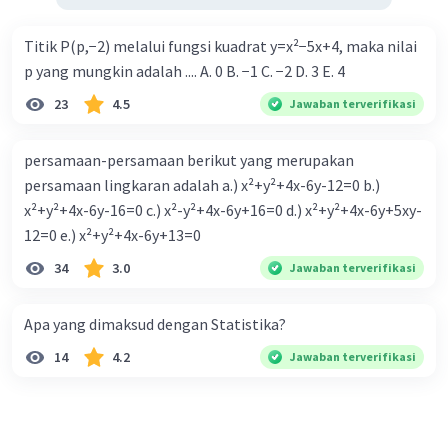
Titik P(p,−2) melalui fungsi kuadrat y=x²−5x+4, maka nilai
p yang mungkin adalah .... A. 0 B. −1 C. −2 D. 3 E. 4
23
4.5
Jawaban terverifikasi
persamaan-persamaan berikut yang merupakan
persamaan lingkaran adalah a.) x²+y²+4x-6y-12=0 b.)
x²+y²+4x-6y-16=0 c.) x²-y²+4x-6y+16=0 d.) x²+y²+4x-6y+5xy-
12=0 e.) x²+y²+4x-6y+13=0
34
3.0
Jawaban terverifikasi
Apa yang dimaksud dengan Statistika?
14
4.2
Jawaban terverifikasi