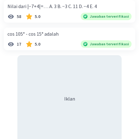
Nilai dari |−7+4|=… A. 3 B. −3 C. 11 D. −4 E. 4
58
5.0
Jawaban terverifikasi
cos 105° - cos 15° adalah
17
5.0
Jawaban terverifikasi
Iklan