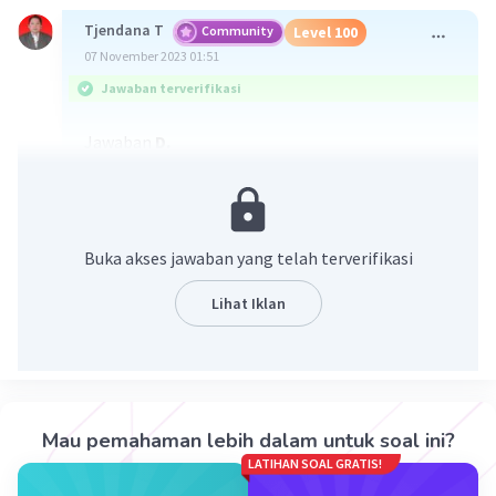
Tjendana T
Community
Level 100
07 November 2023 01:51
Jawaban terverifikasi
Jawaban
D.
Pembahasan
PQ = 6i - 8j
|PQ| = √(6² + (-8)²)
Buka akses jawaban yang telah terverifikasi
= √100
= 10 satuan
Lihat Iklan
·
5.0
(
1
)
Balas
Beri Rating
Mau pemahaman lebih dalam untuk soal ini?
LATIHAN SOAL GRATIS!