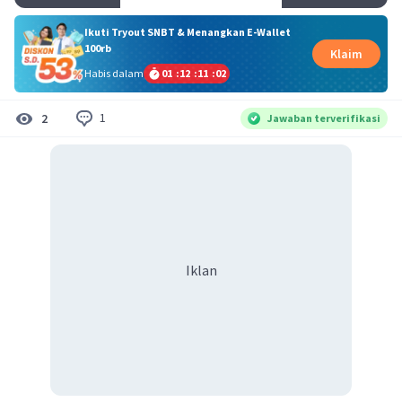
Ikuti Tryout SNBT & Menangkan E-Wallet
100rb
Klaim
Habis dalam
01
:
12
:
11
:
02
1
2
Jawaban terverifikasi
Iklan