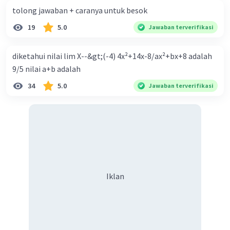
tolong jawaban + caranya untuk besok
19
5.0
Jawaban terverifikasi
diketahui nilai lim X--&gt;(-4) 4x²+14x-8/ax²+bx+8 adalah
9/5 nilai a+b adalah
34
5.0
Jawaban terverifikasi
Iklan