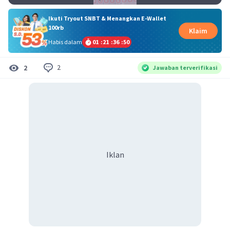
Ikuti Tryout SNBT & Menangkan E-Wallet
100rb
Klaim
Habis dalam
01
:
21
:
36
:
49
2
2
Jawaban terverifikasi
Iklan