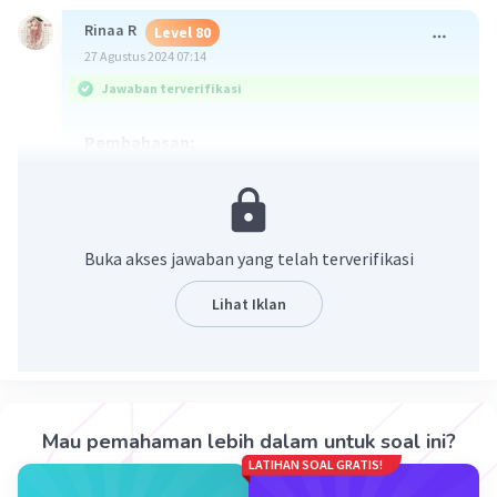
Rinaa R
Level 80
27 Agustus 2024 07:14
Jawaban terverifikasi
Pembahasan:
Buka akses jawaban yang telah terverifikasi
Lihat Iklan
·
0.0
(
0
)
Balas
Beri Rating
Mau pemahaman lebih dalam untuk soal ini?
Anggita N
Level 23
LATIHAN SOAL GRATIS!
27 Agustus 2024 08:15