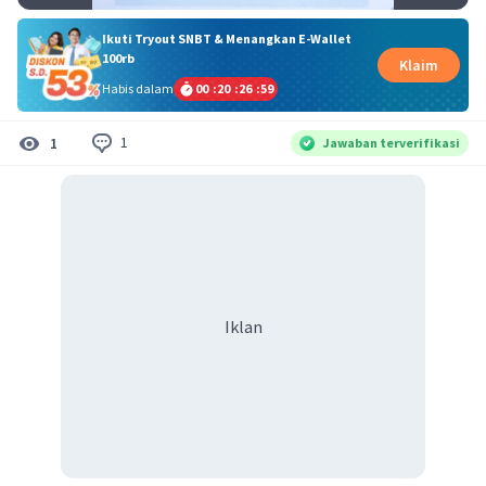
Ikuti Tryout SNBT & Menangkan E-Wallet
100rb
Klaim
Habis dalam
00
:
20
:
26
:
59
1
1
Jawaban terverifikasi
Iklan