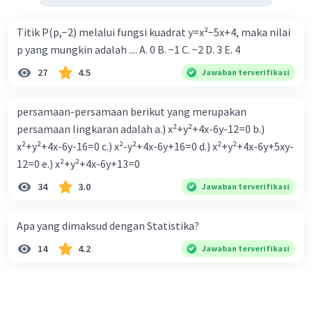
Titik P(p,−2) melalui fungsi kuadrat y=x²−5x+4, maka nilai
p yang mungkin adalah .... A. 0 B. −1 C. −2 D. 3 E. 4
27
4.5
Jawaban terverifikasi
persamaan-persamaan berikut yang merupakan
persamaan lingkaran adalah a.) x²+y²+4x-6y-12=0 b.)
x²+y²+4x-6y-16=0 c.) x²-y²+4x-6y+16=0 d.) x²+y²+4x-6y+5xy-
12=0 e.) x²+y²+4x-6y+13=0
34
3.0
Jawaban terverifikasi
Apa yang dimaksud dengan Statistika?
14
4.2
Jawaban terverifikasi