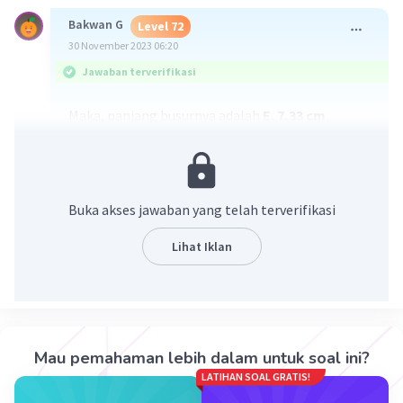
Bakwan G
Level 72
30 November 2023 06:20
Jawaban terverifikasi
Maka, panjang busurnya adalah
E. 7,33 cm
Diketahui :
• d = 14 cm
• <AOB = 60°
Buka akses jawaban yang telah terverifikasi
Ditanya :
panjang busur AB
Dijawab :
Lihat Iklan
(<AOB)
Panjang busur = (
/
) × π × d
360°
60°
22
Panjang busur = (
/
) × (
/
) × 14cm
360°
7
1
Panjang busur = (
/
) × 44cm
6
Panjang busur = 7,33 cm
Mau pemahaman lebih dalam untuk soal ini?
Selesai :D🙏
LATIHAN SOAL GRATIS!