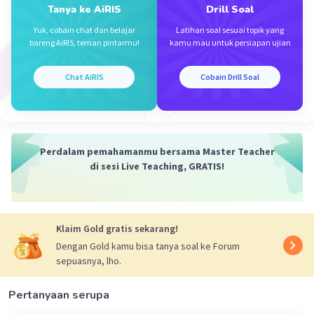
Tanya ke AiRIS
Drill Soal
·
5.0
(
1
)
Balas
Beri Rating
Yuk, cobain chat dan belajar
Latihan soal sesuai topik yang
bareng AiRIS, teman pintarmu!
kamu mau untuk persiapan ujian
Chat AiRIS
Cobain Drill Soal
Iklan
Perdalam pemahamanmu bersama Master Teacher
di sesi Live Teaching, GRATIS!
Klaim Gold gratis sekarang!
Dengan Gold kamu bisa tanya soal ke Forum
sepuasnya, lho.
Pertanyaan serupa