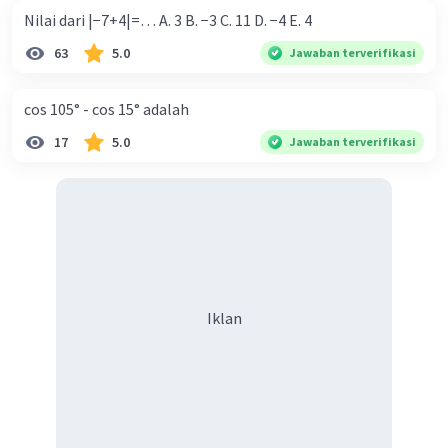
Nilai dari |−7+4|=… A. 3 B. −3 C. 11 D. −4 E. 4
63
5.0
Jawaban terverifikasi
cos 105° - cos 15° adalah
17
5.0
Jawaban terverifikasi
Iklan