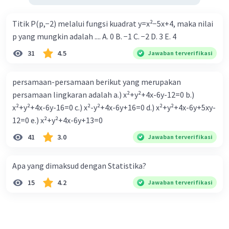
Titik P(p,−2) melalui fungsi kuadrat y=x²−5x+4, maka nilai
p yang mungkin adalah .... A. 0 B. −1 C. −2 D. 3 E. 4
31
4.5
Jawaban terverifikasi
persamaan-persamaan berikut yang merupakan
persamaan lingkaran adalah a.) x²+y²+4x-6y-12=0 b.)
x²+y²+4x-6y-16=0 c.) x²-y²+4x-6y+16=0 d.) x²+y²+4x-6y+5xy-
12=0 e.) x²+y²+4x-6y+13=0
41
3.0
Jawaban terverifikasi
Apa yang dimaksud dengan Statistika?
15
4.2
Jawaban terverifikasi