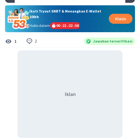
Ikuti Tryout SNBT & Menangkan E-Wallet
100rb
Klaim
Habis dalam
00
:
21
:
22
:
58
2
1
Jawaban terverifikasi
Iklan