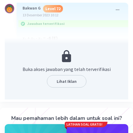
Bakwan G
Level 72
13 Desember 2023 10:12
Jawaban terverifikasi
x
+ x
- x
=
-6 (E)
1
2
3
Oh iya kok bisa saya dapet (x + 1)? Itu pakai cara
coba coba, yang penting setelah di bagi hasilnya
adalah habis atau bernilai 0.
Buka akses jawaban yang telah terverifikasi
Lalu kok bisa (x² - 4) bisa jadi (x + 2)(x - 2)? Itu
pakai Identitas polinomial yaitu,
a² - b² = (a + b)
Lihat Iklan
(a - b)
Selesai :D 🙏,semoga pembahasan tadi bisa
membantu memahami polinomial ya kak :3👍
Mau pemahaman lebih dalam untuk soal ini?
LATIHAN SOAL GRATIS!