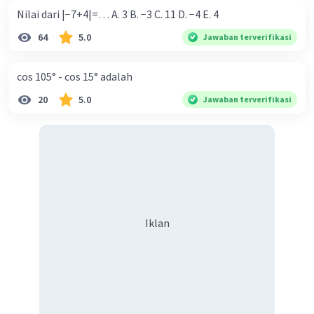
Nilai dari |−7+4|=… A. 3 B. −3 C. 11 D. −4 E. 4
64
5.0
Jawaban terverifikasi
cos 105° - cos 15° adalah
20
5.0
Jawaban terverifikasi
Iklan