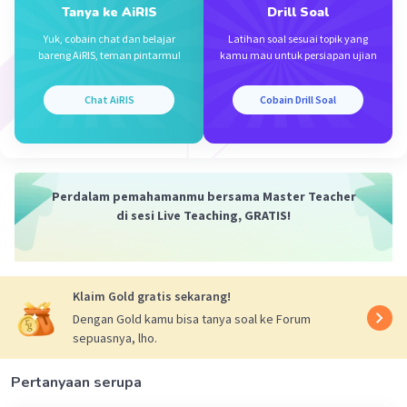
Tanya ke AiRIS
Drill Soal
Yuk, cobain chat dan belajar
Latihan soal sesuai topik yang
bareng AiRIS, teman pintarmu!
kamu mau untuk persiapan ujian
Chat AiRIS
Cobain Drill Soal
·
5.0
(
1
)
Balas
Beri Rating
Damar W
Level 1
Perdalam pemahamanmu bersama Master Teacher
13 Desember 2023 09:09
di sesi Live Teaching, GRATIS!
Ini saya pusing
Iklan
·
1.0
(
1
)
Balas
Beri Rating
Klaim Gold gratis sekarang!
Dengan Gold kamu bisa tanya soal ke Forum
sepuasnya, lho.
Pertanyaan serupa