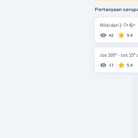
Pertanyaan serup
62
5.0
cos 105° - cos 15°
17
5.0