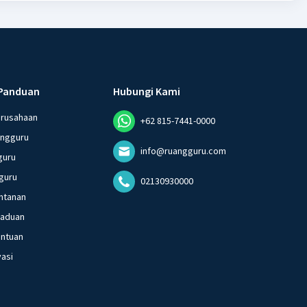
Panduan
Hubungi Kami
erusahaan
+62 815-7441-0000
angguru
info@ruangguru.com
guru
guru
02130930000
ntanan
gaduan
entuan
vasi