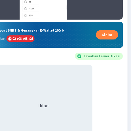
ryout SNBT & Menangkan E-Wallet 100rb
Klaim
alam
02
:
08
:
03
:
24
Jawaban terverifikasi
Iklan