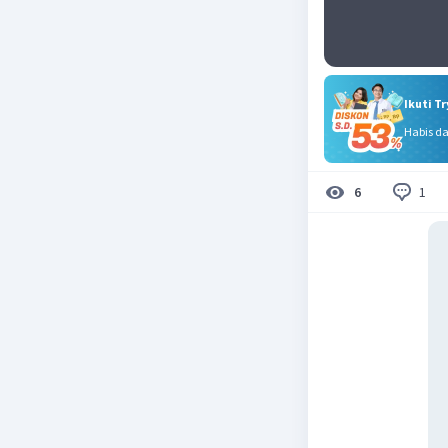
Ikuti T
Habis d
1
6