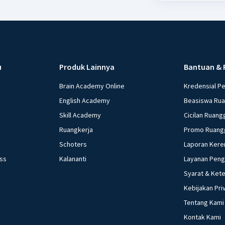
u
Produk Lainnya
Bantuan & 
Brain Academy Online
Kredensial P
English Academy
Beasiswa Ru
Skill Academy
Cicilan Ruang
Ruangkerja
Promo Ruang
Schoters
Laporan Kere
ess
Kalananti
Layanan Pen
Syarat & Ket
Kebijakan Pri
Tentang Kami
Kontak Kami