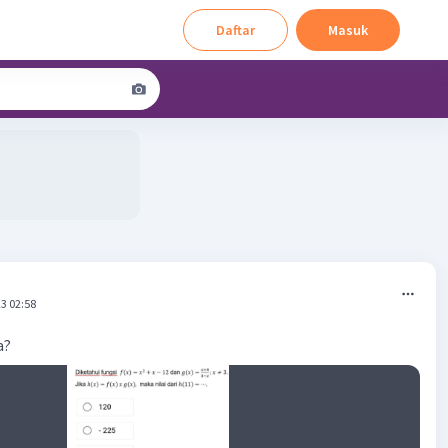
Daftar
Masuk
3 02:58
a?