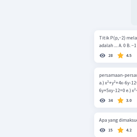
Titik P(p,−2) mel
adalah .... A. 0 B. −1
28
4.5
persamaan-persam
a.) x²+y²+4x-6y-12
6y+5xy-1
34
3.0
Apa yang dimaksud
15
4.2