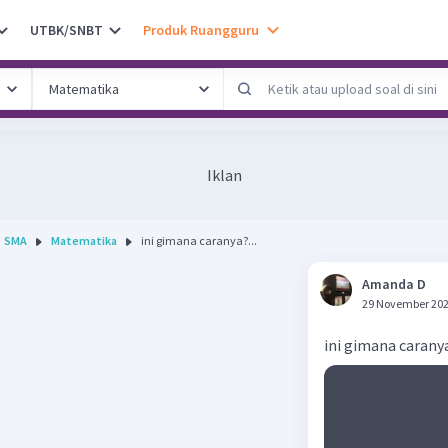
UTBK/SNBT
Produk Ruangguru
Iklan
SMA
Matematika
ini gimana caranya?...
Amanda D
29 November 202
ini gimana carany