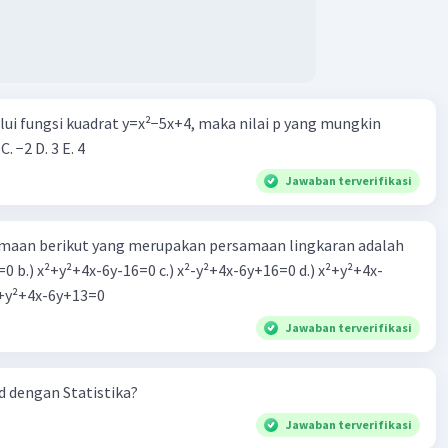
alui fungsi kuadrat y=x²−5x+4, maka nilai p yang mungkin
 C. −2 D. 3 E. 4
Jawaban terverifikasi
aan berikut yang merupakan persamaan lingkaran adalah
=0 b.) x²+y²+4x-6y-16=0 c.) x²-y²+4x-6y+16=0 d.) x²+y²+4x-
2=0 e.) x²+y²+4x-6y+13=0
Jawaban terverifikasi
 dengan Statistika?
Jawaban terverifikasi