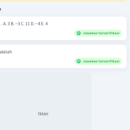
a
Nilai dari |−7+4|=… A. 3 B. −3 C. 11 D. −4 E. 4
Jawaban terverifikasi
 adalah
Jawaban terverifikasi
Iklan