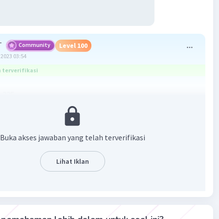
T
Community
Level 100
2023 03:54
terverifikasi
-225
asan
x - 12
Buka akses jawaban yang telah terverifikasi
 4)/(3 - x)
Lihat Iklan
 × g(x)
- 12) × (x + 4)/(3 - x)
x - 3) × (x + 4)/(3 - x)
4)²
8x + 16)