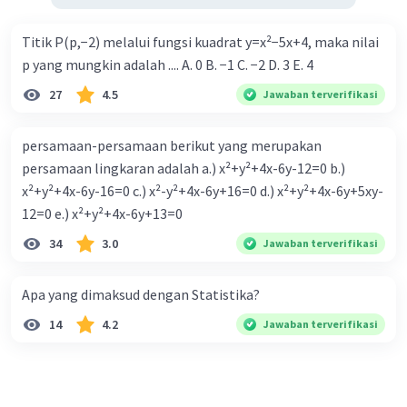
Titik P(p,−2) melalui fungsi kuadrat y=x²−5x+4, maka nilai
p yang mungkin adalah .... A. 0 B. −1 C. −2 D. 3 E. 4
27
4.5
Jawaban terverifikasi
persamaan-persamaan berikut yang merupakan
persamaan lingkaran adalah a.) x²+y²+4x-6y-12=0 b.)
x²+y²+4x-6y-16=0 c.) x²-y²+4x-6y+16=0 d.) x²+y²+4x-6y+5xy-
12=0 e.) x²+y²+4x-6y+13=0
34
3.0
Jawaban terverifikasi
Apa yang dimaksud dengan Statistika?
14
4.2
Jawaban terverifikasi