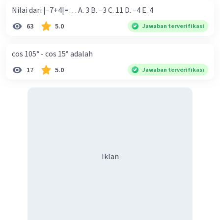
Nilai dari |−7+4|=… A. 3 B. −3 C. 11 D. −4 E. 4
63
5.0
Jawaban terverifikasi
cos 105° - cos 15° adalah
17
5.0
Jawaban terverifikasi
Iklan