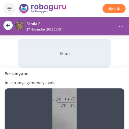
Masuk
Fahda F
27 November 2023 15:07
Iklan
Pertanyaan
ini caranya gimana ya kak