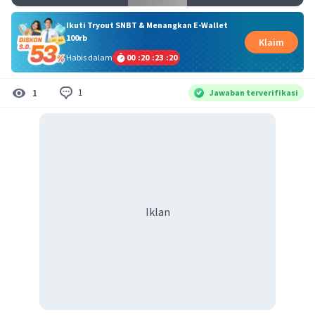
Ikuti Tryout SNBT & Menangkan E-Wallet
100rb
Klaim
Habis dalam
00
:
20
:
23
:
19
1
1
Jawaban terverifikasi
Iklan