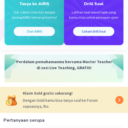
Tanya ke AiRIS
Drill Soal
Yuk, cobain chat dan belajar
Latihan soal sesuai topik yang
bareng AiRIS, teman pintarmu!
kamu mau untuk persiapan ujian
Iklan
Chat AiRIS
Cobain Drill Soal
Perdalam pemahamanmu bersama Master Teacher
di sesi Live Teaching, GRATIS!
Klaim Gold gratis sekarang!
Dengan Gold kamu bisa tanya soal ke Forum
sepuasnya, lho.
Pertanyaan serupa