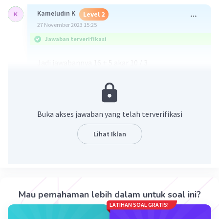
Kameludin K
Level 2
27 November 2023 15:25
Jawaban terverifikasi
Jadi jawabannya 16 + 5 akar 10 / 3
Semoga membantu!
Buka akses jawaban yang telah terverifikasi
Lihat Iklan
·
0.0
(
0
)
Balas
Beri Rating
Mau pemahaman lebih dalam untuk soal ini?
LATIHAN SOAL GRATIS!