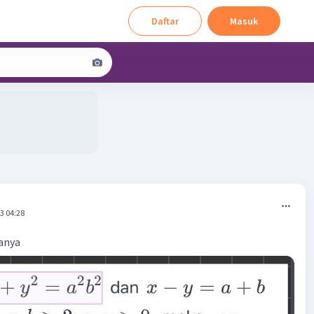
Daftar
Masuk
3 04:28
ranya