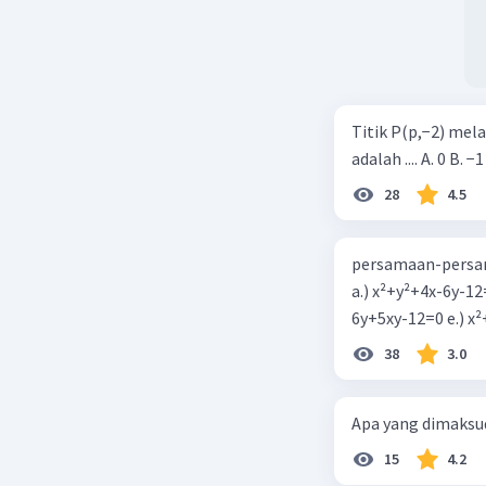
Titik P(p,−2) mel
adalah .... A. 0 B. −1
28
4.5
persamaan-persam
a.) x²+y²+4x-6y-12
6y+5xy-1
38
3.0
Apa yang dimaksud
15
4.2