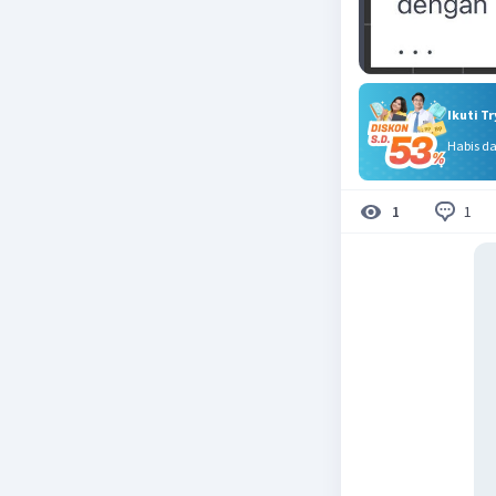
Ikuti T
Habis d
1
1