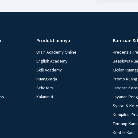
u
Produk Lainnya
Bantuan & 
Brain Academy Online
Kredensial P
English Academy
Beasiswa Ru
Skill Academy
Cicilan Ruang
Ruangkerja
Promo Ruang
Schoters
Laporan Kere
ess
Kalananti
Layanan Pen
Syarat & Ket
Kebijakan Pri
Tentang Kami
Kontak Kami