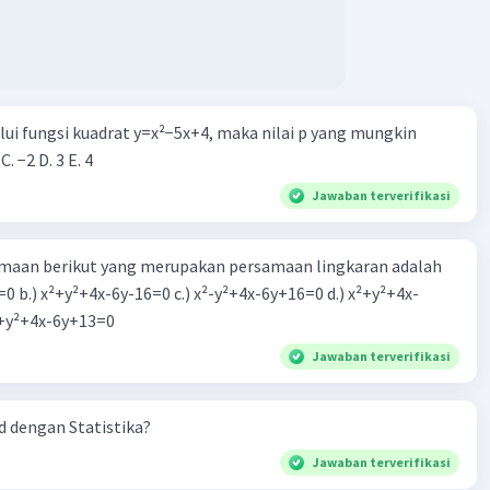
alui fungsi kuadrat y=x²−5x+4, maka nilai p yang mungkin
 C. −2 D. 3 E. 4
Jawaban terverifikasi
aan berikut yang merupakan persamaan lingkaran adalah
=0 b.) x²+y²+4x-6y-16=0 c.) x²-y²+4x-6y+16=0 d.) x²+y²+4x-
2=0 e.) x²+y²+4x-6y+13=0
Jawaban terverifikasi
 dengan Statistika?
Jawaban terverifikasi