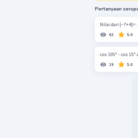
Pertanyaan serup
62
5.0
cos 105° - cos 15°
19
5.0