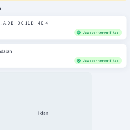
a
Nilai dari |−7+4|=… A. 3 B. −3 C. 11 D. −4 E. 4
Jawaban terverifikasi
 adalah
Jawaban terverifikasi
Iklan