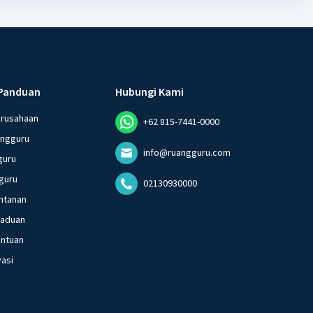
Panduan
Hubungi Kami
erusahaan
+62 815-7441-0000
angguru
info@ruangguru.com
guru
guru
02130930000
ntanan
gaduan
entuan
vasi