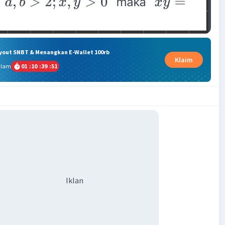
ryout SNBT & Menangkan E-Wallet 100rb
Klaim
alam
01
:
10
:
39
:
50
Iklan