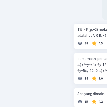
Titik P(p,−2) mel
adalah .... A. 0 B. −1
28
4.5
persamaan-persam
a.) x²+y²+4x-6y-12
6y+5xy-1
34
3.0
Apa yang dimaksud
15
4.2