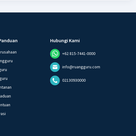
Panduan
Hubungi Kami
erusahaan
+62 815-7441-0000
angguru
info@ruangguru.com
guru
guru
02130930000
ntanan
gaduan
entuan
vasi