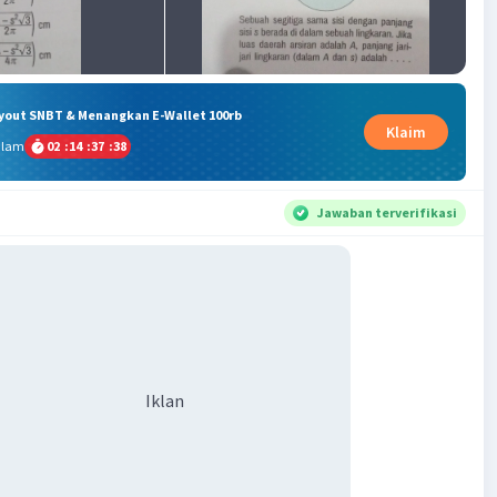
ryout SNBT & Menangkan E-Wallet 100rb
Klaim
alam
02
:
14
:
37
:
37
Jawaban terverifikasi
Iklan