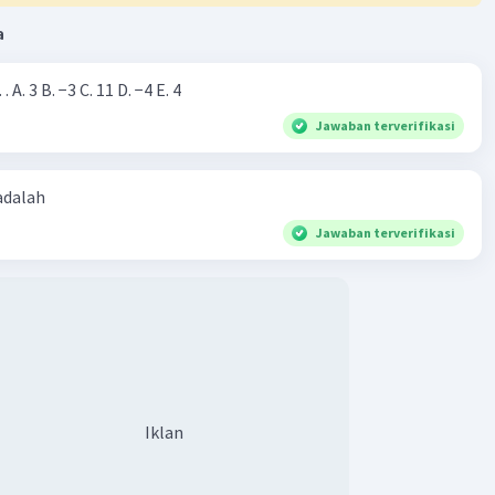
a
Nilai dari |−7+4|=… A. 3 B. −3 C. 11 D. −4 E. 4
Jawaban terverifikasi
 adalah
Jawaban terverifikasi
Iklan