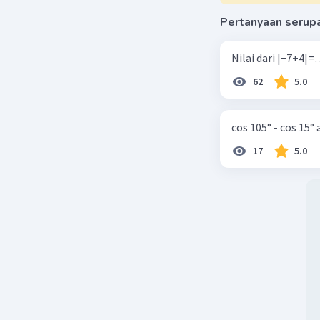
Pertanyaan serup
62
5.0
cos 105° - cos 15°
17
5.0