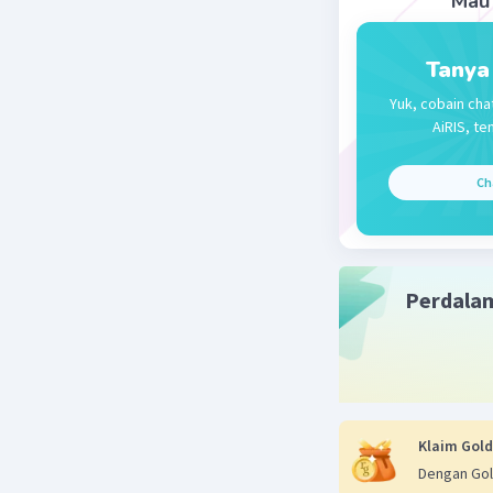
Mau 
Alfi
21 No
Tanya
Ter
Yuk, cobain cha
AiRIS, te
Ch
Perdala
Klaim Gold
Dengan Gol