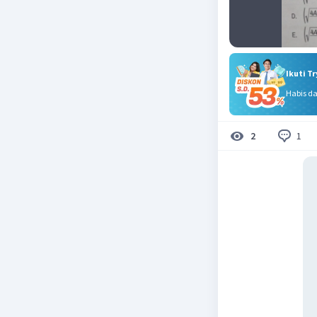
Ikuti T
Habis d
1
2