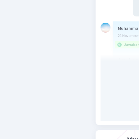
Muhamma
21 November 
Jawaban 
Jawabanny
Beri R