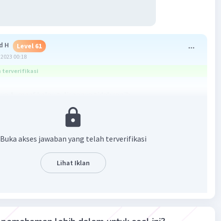
d H
Level 61
2023 00:18
terverifikasi
a A, maaf kalau tulisannya tidak rapih
Buka akses jawaban yang telah terverifikasi
Lihat Iklan
·
5.0
(
1
)
Balas
ating