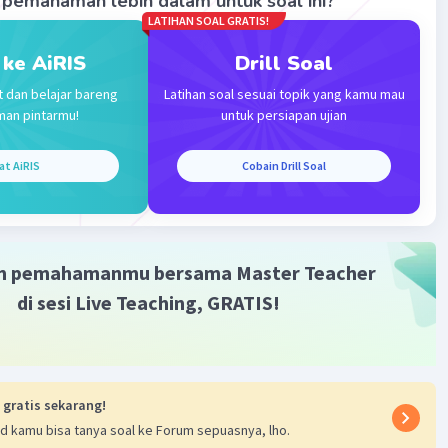
pemahaman lebih dalam untuk soal ini?
LATIHAN SOAL GRATIS!
na R
Level 26
vember 2023 00:50
 ke AiRIS
Drill Soal
ima kasih kak 🙏
t dan belajar bareng
Latihan soal sesuai topik yang kamu mau
man pintarmu!
untuk persiapan ujian
at AiRIS
Cobain Drill Soal
m pemahamanmu bersama Master Teacher
Iklan
di sesi Live Teaching, GRATIS!
 gratis sekarang!
d kamu bisa tanya soal ke Forum sepuasnya, lho.