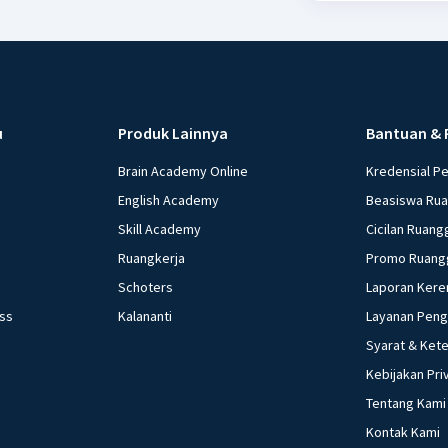
u
Produk Lainnya
Bantuan & 
Brain Academy Online
Kredensial P
English Academy
Beasiswa Ru
Skill Academy
Cicilan Ruang
Ruangkerja
Promo Ruang
Schoters
Laporan Kere
ess
Kalananti
Layanan Pen
Syarat & Ket
Kebijakan Pri
Tentang Kami
Kontak Kami