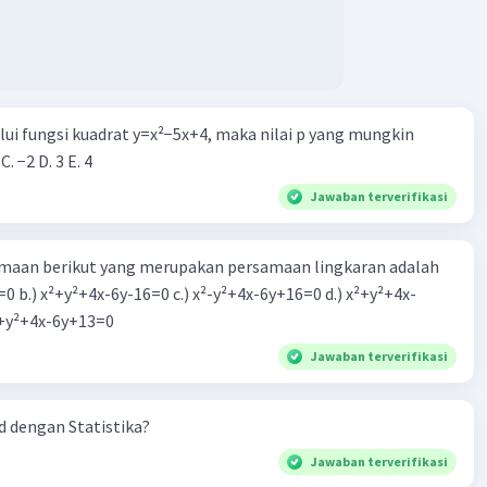
alui fungsi kuadrat y=x²−5x+4, maka nilai p yang mungkin
 C. −2 D. 3 E. 4
Jawaban terverifikasi
aan berikut yang merupakan persamaan lingkaran adalah
=0 b.) x²+y²+4x-6y-16=0 c.) x²-y²+4x-6y+16=0 d.) x²+y²+4x-
2=0 e.) x²+y²+4x-6y+13=0
Jawaban terverifikasi
 dengan Statistika?
Jawaban terverifikasi