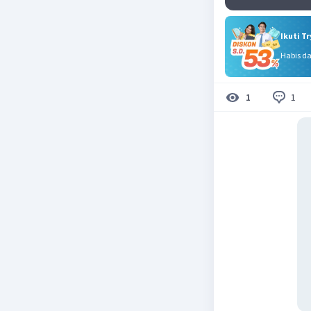
Ikuti T
Habis d
1
1