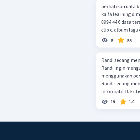
perhatikan data berikut! judul : gurunya manusia penulis : 
kaifa learning dimensi : xx = 256 hlm, 24 cm, cetakan xiv, juni 2014 , isbn : 978 602
8994 44 6 data tersebut termasuk identitas untuk teks ulasan.... a. buku b. video
clip c. album lagu 
8
0.0
Randi sedang meng
Randi ingin mengu
menggunakan pendekatan sosiol
Randi sedang membuat t
informatif D. kriti
19
1.0