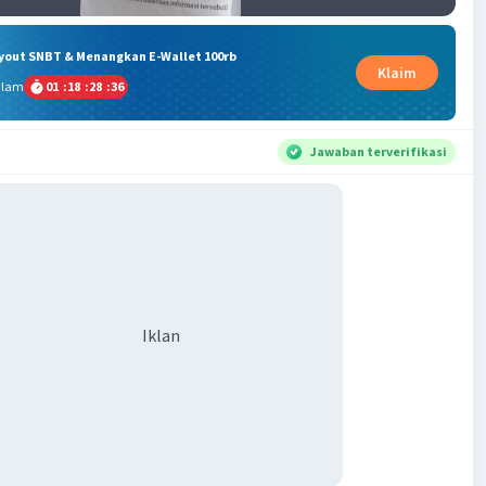
ryout SNBT & Menangkan E-Wallet 100rb
Klaim
alam
01
:
18
:
28
:
35
Jawaban terverifikasi
Iklan