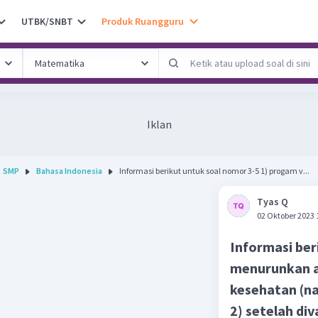
UTBK/SNBT
Produk Ruangguru
Iklan
SMP
Bahasa Indonesia
Informasi berikut untuk soal nomor 3-5 1) progam v...
Tyas Q
02 Oktober 2023 
Informasi ber
menurunkan a
kesehatan (na
2) setelah di