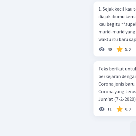
menggembi
1. Sejak kecil kau
membukti
diajak ibumu kema
COVID-19 
kau begitu **sup
divaksin,
murid-murid yang 
terpapar 
waktu itu baru saj
Minggu pe
signifika
40
5.0
kedua, an
angka itu
Teks berikut untu
setelah va
berkejaran denga
adalah bu
Corona jenis baru.
efektif ba
Tenaga ke
Corona yang terus
ini. Mere
Jum'at (7-2-2020
nyawa kit
akibat virus Coro
11
0.0
ini. Oleh 
yang terinfeksi me
mereka. V
tempat vi kesehata
Namun, ki
telah menyebar ke
dari semu