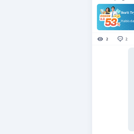
Ikuti T
Habis d
2
2