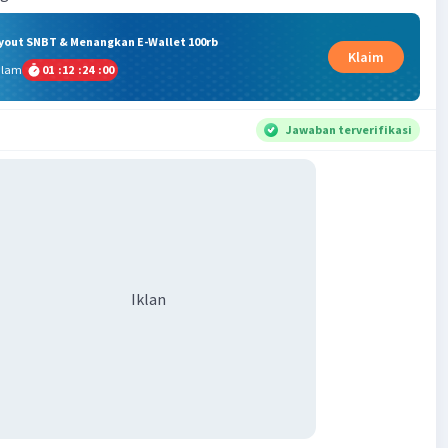
ryout SNBT & Menangkan E-Wallet 100rb
Klaim
alam
01
:
12
:
24
:
00
Jawaban terverifikasi
Iklan