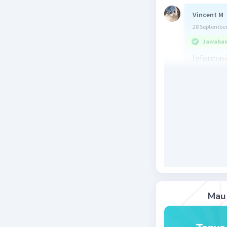
Vincent M
28 September
Jawaban 
Informasi
adalah:
A. alamat
Informasi
penerbit 
Beri R
Nanda R
Mau 
28 September
Jawaban 