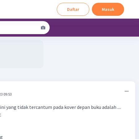
Daftar
Masuk
23 09:53
ini yang tidak tercantum pada kover depan buku adalah ....
t
ng