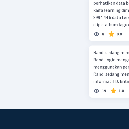
perhatikan data berikut! judul : gurunya manusia penulis : 
kaifa learning dimensi : xx = 256 hlm, 24 cm, cetakan xiv, juni 2014 , isbn : 978 602
8994 44 6 data tersebut termasuk identitas untuk teks ulasan.... a. buku b. video
clip c. album lagu 
8
0.0
Randi sedang meng
Randi ingin mengu
menggunakan pendekatan sosiol
Randi sedang membuat t
informatif D. kriti
19
1.0