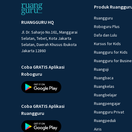
Produk Ruanggur
Ruangguru
RUANGGURU HQ
Roboguru Plus
Jl. Dr. Saharjo No.161, Manggarai
Dafa dan Lulu
Selatan, Tebet, Kota Jakarta
Kursus for Kids
Selatan, Daerah Khusus Ibukota
Jakarta 12860
Ruangguru for Kids
Ruangguru for Busin
Coba GRATIS Aplikasi
Ruanguji
Roboguru
Ruangbaca
Ruangkelas
Ruangbelajar
Ruangpengajar
Coba GRATIS Aplikasi
Ruangguru Privat
Ruangguru
Ruangpeduli
Airis