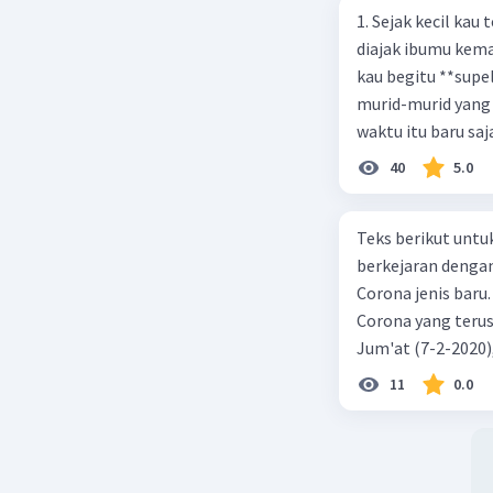
1. Sejak kecil kau
4. Cover 
diajak ibumu kema
5. Cover 
kau begitu **sup
murid-murid yang 
Beri R
waktu itu baru saj
40
5.0
Teks berikut untu
berkejaran denga
Corona jenis baru.
Corona yang terus
Jum'at (7-2-2020
akibat virus Coro
11
0.0
yang terinfeksi me
tempat vi kesehata
telah menyebar ke
kecepatan penuh 