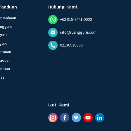
Panduan
Hubungi Kami
erusahaan
+62 815-7441-0000
angguru
info@ruangguru.com
guru
guru
02130930000
ntanan
gaduan
entuan
vasi
Ikuti Kami