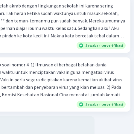
 telah akrab dengan lingkungan sekolah ini karena sering
yang menggunakan desain warna-warni.
ri. Tak heran ketika sudah waktunya untuk masuk sekolah,
yang memasukan cerita narasi ke dalam desain
el** dan teman-temanmu pun sudah banyak. Mereka umumnya
pernah diajar ibumu waktu kelas satu. Sedangkan aku? Aku
·
0.0
(
0
)
Balas
ating
a pindah ke kota kecil ini. Makna kata bercetak tebal dalam
kutipan cerpen tersebut adalah .... A. ramah C. santun B. sopan D. baik
Jawaban terverifikasi
k soai nomor 4. 1) Ilmuwan di berbagai belahan dunia
n waktu untuk menciptakan vaksin guna mengatasi virus
 Vaksin perlu segera diciptakan karena kematian akibat virus
 bertambah dan penyebaran virus yang kian meluas. 2) Pada
), Komisi Kesehatan Nasional Cina mencatat jumlah kematian
na baru telah mencapai 636 kasus, sedangkan jumlah warga
Jawaban terverifikasi
njadi 31.161 kasus. Kasus terbanyak terjadi di Hubei, Cina,
n du niairus pertama muncul. Selain di Cina, virus itu kini
 lebih dari 25 negara. 3) Para ilmuwan bekerja dalam
untuk menemukan vaksin bagi virus Corona baru atau