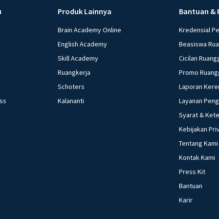
u
Produk Lainnya
Bantuan & 
Brain Academy Online
Kredensial P
English Academy
Beasiswa Ru
Skill Academy
Cicilan Ruang
Ruangkerja
Promo Ruang
Schoters
Laporan Kere
ess
Kalananti
Layanan Pen
Syarat & Ket
Kebijakan Pri
Tentang Kami
Kontak Kami
Press Kit
Bantuan
Karir