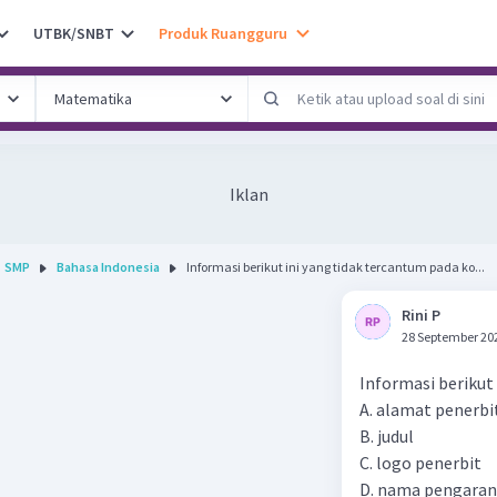
UTBK/SNBT
Produk Ruangguru
Iklan
SMP
Bahasa Indonesia
Informasi berikut ini yang tidak tercantum pada ko...
Rini P
28 September 20
Informasi berikut 
A. alamat penerbi
B. judul
C. logo penerbit
D. nama pengara