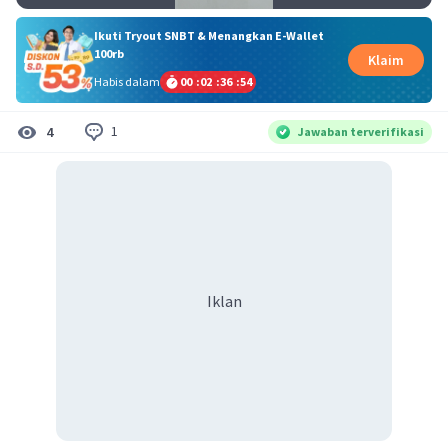
Ikuti Tryout SNBT & Menangkan E-Wallet
100rb
Klaim
Habis dalam
00
:
02
:
36
:
53
1
4
Jawaban terverifikasi
Iklan