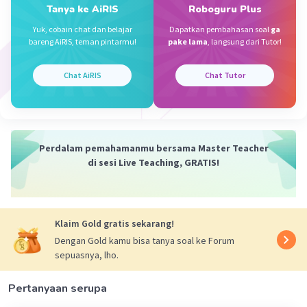
Tanya ke AiRIS
Roboguru Plus
Iklan
Yuk, cobain chat dan belajar
Dapatkan pembahasan soal
ga
bareng AiRIS, teman pintarmu!
pake lama
, langsung dari Tutor!
Chat AiRIS
Chat Tutor
Perdalam pemahamanmu bersama Master Teacher
di sesi Live Teaching, GRATIS!
Klaim Gold gratis sekarang!
Dengan Gold kamu bisa tanya soal ke Forum
sepuasnya, lho.
Pertanyaan serupa