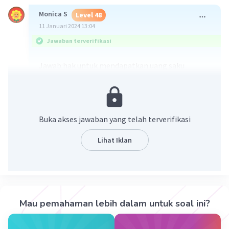
Monica S
Level 48
11 Januari 2024 13:04
Jawaban terverifikasi
Jawab:hak untuk mendapatkan uang saku
·
5.0
(
2
)
Balas
Beri Rating
Asmilampita P
Level 62
Buka akses jawaban yang telah terverifikasi
15 Januari 2024 12:32
Jawaban terverifikasi
Lihat Iklan
Jawabannya b. hak untuk mendapatkan uang saku
Mau pemahaman lebih dalam untuk soal ini?