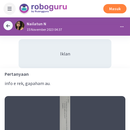
Masuk
Nailatun N
15 November 2023 04:37
Iklan
Pertanyaan
info e rek, gapaham au.