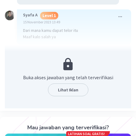
Syafa A
Level 1
15 November 2023 13:49
Dari mana kamu dapat telor itu
Maaf kalo salah ya
·
5.0
(
1
)
Balas
Beri Rating
Buka akses jawaban yang telah terverifikasi
Lihat Iklan
Iklan
Mau jawaban yang terverifikasi?
LATIHAN SOAL GRATIS!