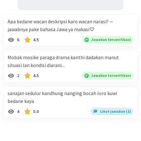
Apa bedane wacan deskripsi karo wacan narasi? —
jawabnya pake bahasa Jawa ya makasi♡
6
4.5
Jawaban terverifikasi
Mobak mosike paraga drama kanthi dadakan manut
situasi lan kondisi diarani...
2
4.5
Jawaban terverifikasi
sanajan sedulur kandhung nanging bocah loro kuwi
bedane kaya
4
5.0
Lihat jawaban (1)