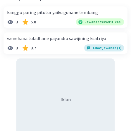
kanggo paring pitutur yaiku gunane tembang
3
5.0
Jawaban terverifikasi
wenehana tuladhane payandra sawijining ksatriya
3
3.7
Lihat jawaban (1)
Iklan