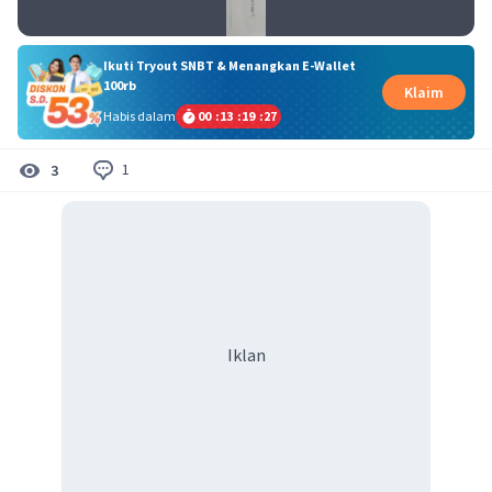
Ikuti Tryout SNBT & Menangkan E-Wallet
100rb
Klaim
Habis dalam
00
:
13
:
19
:
26
1
3
Iklan