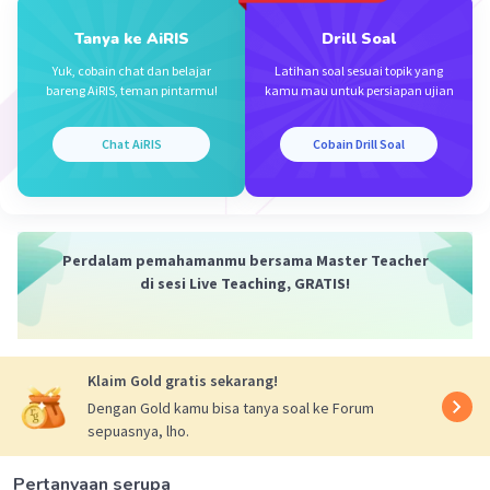
Tanya ke AiRIS
Drill Soal
Yuk, cobain chat dan belajar
Latihan soal sesuai topik yang
bareng AiRIS, teman pintarmu!
kamu mau untuk persiapan ujian
Chat AiRIS
Cobain Drill Soal
Perdalam pemahamanmu bersama Master Teacher
di sesi Live Teaching, GRATIS!
Klaim Gold gratis sekarang!
Dengan Gold kamu bisa tanya soal ke Forum
sepuasnya, lho.
Pertanyaan serupa