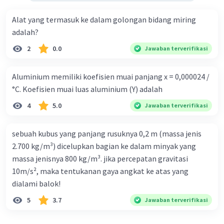
Alat yang termasuk ke dalam golongan bidang miring
adalah?
2
0.0
Jawaban terverifikasi
Aluminium memiliki koefisien muai panjang x = 0,000024 /
°C. Koefisien muai luas aluminium (Y) adalah
4
5.0
Jawaban terverifikasi
sebuah kubus yang panjang rusuknya 0,2 m (massa jenis
2.700 kg/m³) dicelupkan bagian ke dalam minyak yang
massa jenisnya 800 kg/m³. jika percepatan gravitasi
10m/s², maka tentukanan gaya angkat ke atas yang
dialami balok!
5
3.7
Jawaban terverifikasi