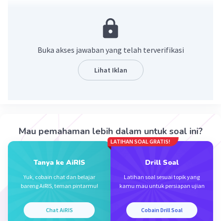
·
0.0
(
0
)
Balas
Beri Rating
Buka akses jawaban yang telah terverifikasi
Lihat Iklan
Iklan
Mau pemahaman lebih dalam untuk soal ini?
LATIHAN SOAL GRATIS!
Tanya ke AiRIS
Drill Soal
Yuk, cobain chat dan belajar
Latihan soal sesuai topik yang
bareng AiRIS, teman pintarmu!
kamu mau untuk persiapan ujian
Chat AiRIS
Cobain Drill Soal