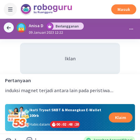
Masuk
Anisa D
Berlangganan
09 Januari 2023 12:22
Iklan
Pertanyaan
induksi magnet terjadi antara lain pada peristiwa....
Ikuti Tryout SNBT & Menangkan E-Wallet
100rb
Klaim
Habis dalam
00
:
02
:
48
:
28
1
1
Jawaban terverifikasi