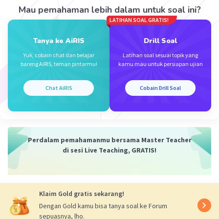
• Melaksanakan investasi pada proyek-proyek di
Mau pemahaman lebih dalam untuk soal ini?
bidang sosial dan ekonomi;
LATIHAN SOAL GRATIS!
• Memberikan pinjaman lunak baik kepada sektor
Tanya ke AiRIS
Drill Soal
swasta maupun pemerintah
(public utilities) untuk beasiswa, pelatiahan,
Yuk, cobain chat dan belajar
Latihan soal sesuai topik yang
bareng AiRIS, teman pintarmu!
kamu mau untuk persiapan ujian
bantuan teknik atau pun bencana
alam;
• Membantu pembiayaan untuk meningkatkan
Chat AiRIS
Cobain Drill Soal
perdagangan antarnegara
anggota.
·
0.0
(
0
)
Balas
Beri Rating
Perdalam pemahamanmu bersama Master Teacher
di sesi Live Teaching, GRATIS!
Mazaya M
Community
Level 25
31 Maret 2024 04:07
Klaim Gold gratis sekarang!
B.
Dengan Gold kamu bisa tanya soal ke Forum
sepuasnya, lho.
Iklan