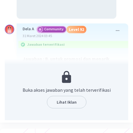
Dela A
Community
Level 92
31 Maret 2024 03:45
Jawaban terverifikasi
Jawaban : B. untuk promosi dan menarik
investor asing
Pembahasan : Beberapa fungsi yang
dilaksanakan oleh IDB untuk mencapai
Buka akses jawaban yang telah terverifikasi
tujuannya adalah sebagai berikut:
• Ikut serta menanamkan modalnya dalam
Lihat Iklan
bentuk penyertaan modal (equity)
pada perusahaan-perusahaan produktif dan
potensial di negara-negara
anggota;