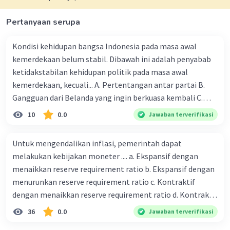
·
0.0
(
0
)
Balas
Beri Rating
Pertanyaan serupa
Kondisi kehidupan bangsa Indonesia pada masa awal
kemerdekaan belum stabil. Dibawah ini adalah penyabab
ketidakstabilan kehidupan politik pada masa awal
kemerdekaan, kecuali... A. Pertentangan antar partai B.
Gangguan dari Belanda yang ingin berkuasa kembali C.
Munculnya kesulitan ekonomi dan keuangan D. Terjadinya
10
0.0
Jawaban terverifikasi
bentrokan antar etnis E. Munculnya gangguan keamanan
dalam negeri 2. Pada tanggal 3 November 1945 diterbitkan
Untuk mengendalikan inflasi, pemerintah dapat
maklumat pemerintah mengenai pendirian partai partai
melakukan kebijakan moneter .... a. Ekspansif dengan
politik. Sebelum adanya maklumat pemerintah tanggal 3
menaikkan reserve requirement ratio b. Ekspansif dengan
November 1945, Indonesia merencanakan satu partai
menurunkan reserve requirement ratio c. Kontraktif
tunggal yaitu... A. Masyumi D. PNI B. PKI E. NU C. PSI 3.
dengan menaikkan reserve requirement ratio d. Kontraktif
Terbentuknya Kabinet Sjahrir tanggal 14 November 1945
dengan menurunkan reserve requirement ratio e.
36
0.0
Jawaban terverifikasi
merupakan suatu bentuk penyelewengan pertama
Ekspansif dengan menaikkan tingkat diskonto Bila Bank
pemerintah RI terhadap UUD 1945. Sejak tanggal 14