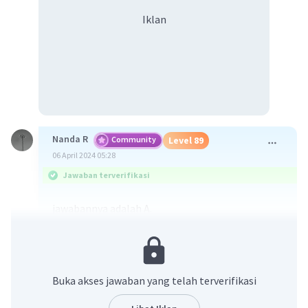
Iklan
Nanda R
Community
Level 89
06 April 2024 05:28
Jawaban terverifikasi
jawabannya adalah A.
Ahmad Soebarjo adalah seorang diplomat
Indonesia yang berperan penting dalam upaya
memperjuangkan pengakuan kemerdekaan
Buka akses jawaban yang telah terverifikasi
Indonesia dari negara-negara sahabat. Salah
satu tindakan yang dilakukan oleh Ahmad