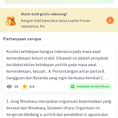
Jawabannya adalah a. mengunjungi negara
sahabat dan meyakinkan bahwa Indonesia telah
merdeka. Ahmad Soebarjo adalah seorang
Klaim Gold gratis sekarang!
diplomat dan politikus Indonesia yang aktif
Dengan Gold kamu bisa tanya soal ke Forum
memperjuangkan pengakuan kemerdekaan
sepuasnya, lho.
Indonesia dari negara-negara sahabat. Salah
satu upayanya adalah dengan mengunjungi
Pertanyaan serupa
negara-negara tersebut dan meyakinkan mereka
akan kemerdekaan Indonesia yang telah
Kondisi kehidupan bangsa Indonesia pada masa awal
diproklamasikan. Upaya diplomasi semacam ini
kemerdekaan belum stabil. Dibawah ini adalah penyabab
sangat penting dalam memperoleh pengakuan
ketidakstabilan kehidupan politik pada masa awal
internasional bagi kemerdekaan Indonesia.
kemerdekaan, kecuali... A. Pertentangan antar partai B.
Gangguan dari Belanda yang ingin berkuasa kembali C.
·
0.0
(
0
)
Balas
Beri Rating
Munculnya kesulitan ekonomi dan keuangan D. Terjadinya
10
0.0
Jawaban terverifikasi
bentrokan antar etnis E. Munculnya gangguan keamanan
B. Hindarto
Master Teacher
dalam negeri 2. Pada tanggal 3 November 1945 diterbitkan
1. Jong Minahasa merupakan organisasi kepemudaan yang
Mahasiswa/Alumni Universitas Negeri Jakarta
maklumat pemerintah mengenai pendirian partai partai
06 April 2024 04:25
berasal dari Minahasa, Sulawesi Utara. Organisasi ini
politik. Sebelum adanya maklumat pemerintah tanggal 3
Jawaban adalah a. mengunjungi negara sahabat dan
bergerak dibidang a. politik dan pendidikan b. agama dan
November 1945, Indonesia merencanakan satu partai