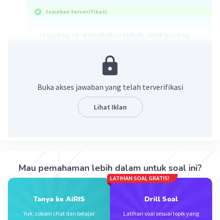
Jawaban terverifikasi
Jawaban : D. Kekebalan tubuh aktif buatan
Pembahasan :
Imunisasi polio atau campak termasuk
kekebalan tubuh aktif buatan karena dengan
Buka akses jawaban yang telah terverifikasi
sengaja memasukan virus yang telah dilemahkan
ke dalam tubuh dengan tujuan agar tubuh
Lihat Iklan
memproduksi antibodi terhadap virus tersebut.
·
0.0
(
0
)
Balas
Beri Rating
Mau pemahaman lebih dalam untuk soal ini?
Mazaya M
Community
Level 25
LATIHAN SOAL GRATIS!
31 Maret 2024 13:03
Tanya ke AiRIS
Drill Soal
D.
Yuk, cobain chat dan belajar
Latihan soal sesuai topik yang