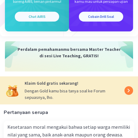
bareng AiRIS, teman pintarmu!
kamu mau untuk persiapan ujian
Iklan
·
0.0
(
0
)
Balas
Beri Rating
Chat AiRIS
Cobain Drill Soal
Perdalam pemahamanmu bersama Master Teacher
di sesi Live Teaching, GRATIS!
Klaim Gold gratis sekarang!
Dengan Gold kamu bisa tanya soal ke Forum
sepuasnya, lho.
Pertanyaan serupa
Kesetaraan moral mengakui bahwa setiap warga memiliki
nilai yang sama, baik anak-anak maupun orang dewasa.