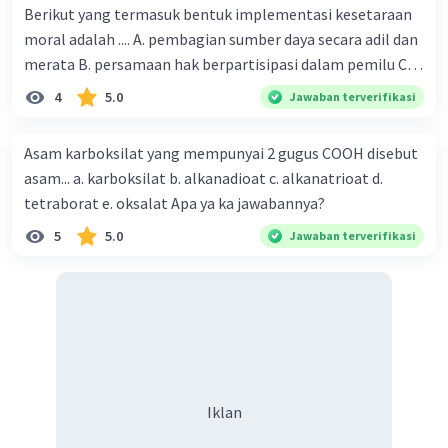
Berikut yang termasuk bentuk implementasi kesetaraan
moral adalah .... A. pembagian sumber daya secara adil dan
merata B. persamaan hak berpartisipasi dalam pemilu C.
menghargai pendapat orang lain D. menerapkan hukum
4
5.0
Jawaban terverifikasi
secara adil E. merendahkan status orang lain
Asam karboksilat yang mempunyai 2 gugus COOH disebut
asam... a. karboksilat b. alkanadioat c. alkanatrioat d.
tetraborat e. oksalat Apa ya ka jawabannya?
5
5.0
Jawaban terverifikasi
Iklan