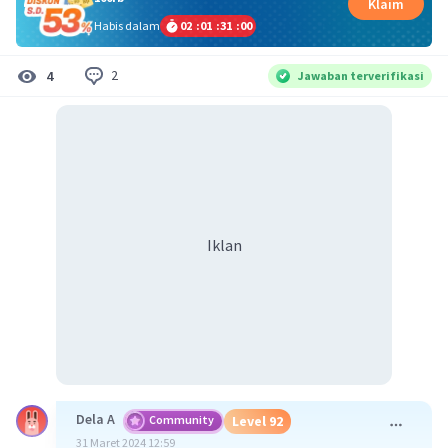
Klaim
Habis dalam
02
:
01
:
30
:
59
2
4
Jawaban terverifikasi
Iklan
Dela A
Community
Level 92
31 Maret 2024 12:59