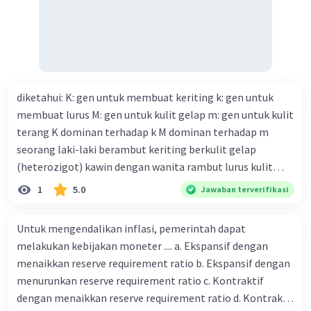
diketahui: K: gen untuk membuat keriting k: gen untuk
membuat lurus M: gen untuk kulit gelap m: gen untuk kulit
terang K dominan terhadap k M dominan terhadap m
seorang laki-laki berambut keriting berkulit gelap
(heterozigot) kawin dengan wanita rambut lurus kulit
terang tentukan : a. bagan perkawinannya b. rasio
1
5.0
Jawaban terverifikasi
genotipe dan rasio fenotipe nya c. jika perkawinan itu
menghasilkan 12 anak. tentukan fenotipe keturunannya
Untuk mengendalikan inflasi, pemerintah dapat
dengan prosentase
melakukan kebijakan moneter .... a. Ekspansif dengan
menaikkan reserve requirement ratio b. Ekspansif dengan
menurunkan reserve requirement ratio c. Kontraktif
dengan menaikkan reserve requirement ratio d. Kontraktif