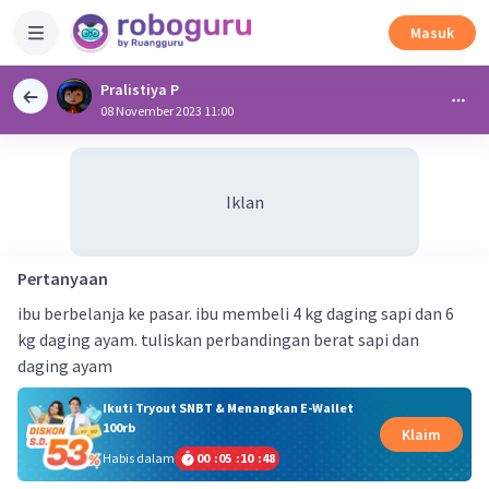
Masuk
Pralistiya P
08 November 2023 11:00
Iklan
Pertanyaan
ibu berbelanja ke pasar. ibu membeli 4 kg daging sapi dan 6
kg daging ayam. tuliskan perbandingan berat sapi dan
daging ayam
Ikuti Tryout SNBT & Menangkan E-Wallet
100rb
Klaim
Habis dalam
00
:
05
:
10
:
48