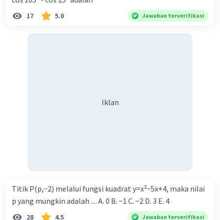
17
5.0
Jawaban terverifikasi
Iklan
Titik P(p,−2) melalui fungsi kuadrat y=x²−5x+4, maka nilai
p yang mungkin adalah .... A. 0 B. −1 C. −2 D. 3 E. 4
28
4.5
Jawaban terverifikasi