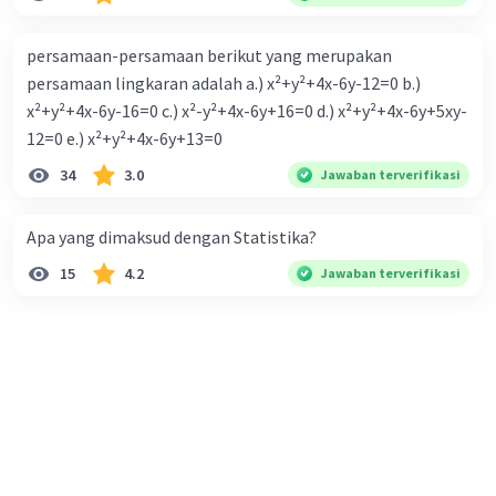
persamaan-persamaan berikut yang merupakan
persamaan lingkaran adalah a.) x²+y²+4x-6y-12=0 b.)
x²+y²+4x-6y-16=0 c.) x²-y²+4x-6y+16=0 d.) x²+y²+4x-6y+5xy-
12=0 e.) x²+y²+4x-6y+13=0
34
3.0
Jawaban terverifikasi
Apa yang dimaksud dengan Statistika?
15
4.2
Jawaban terverifikasi