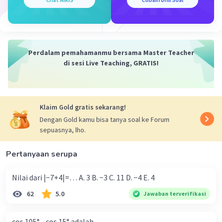
Perdalam pemahamanmu bersama Master Teacher
di sesi Live Teaching, GRATIS!
Klaim Gold gratis sekarang!
Dengan Gold kamu bisa tanya soal ke Forum
sepuasnya, lho.
Pertanyaan serupa
Nilai dari |−7+4|=… A. 3 B. −3 C. 11 D. −4 E. 4
62
5.0
Jawaban terverifikasi
cos 105° - cos 15° adalah