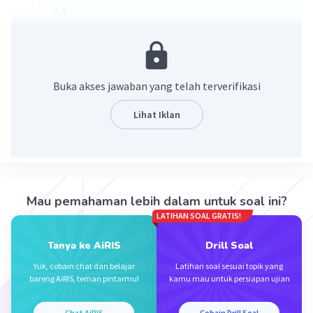
2:3
·
0.0
(
0
)
Balas
Beri Rating
Buka akses jawaban yang telah terverifikasi
Lihat Iklan
Iklan
Mau pemahaman lebih dalam untuk soal ini?
LATIHAN SOAL GRATIS!
Tanya ke AiRIS
Drill Soal
Yuk, cobain chat dan belajar
Latihan soal sesuai topik yang
bareng AiRIS, teman pintarmu!
kamu mau untuk persiapan ujian
Chat AiRIS
Cobain Drill Soal