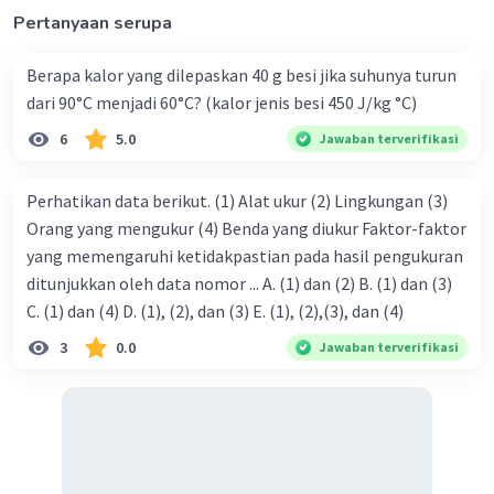
= 11 A
Pertanyaan serupa
I
= I
- 7 A
2
1
= 11 A - 7A
Berapa kalor yang dilepaskan 40 g besi jika suhunya turun
= 4 A
dari 90°C menjadi 60°C? (kalor jenis besi 450 J/kg °C)
I
= I
+ 7 A
3
2
= 4 A + 7 A
6
5.0
Jawaban terverifikasi
= 11 A
I
= I
= (I
- 4 A) : 2
4
5
3
Perhatikan data berikut. (1) Alat ukur (2) Lingkungan (3)
= (11 A - 4 A) : 2
Orang yang mengukur (4) Benda yang diukur Faktor-faktor
= 7 A : 2
yang memengaruhi ketidakpastian pada hasil pengukuran
= 3,5 A
ditunjukkan oleh data nomor ... A. (1) dan (2) B. (1) dan (3)
I
= I
+ I
+ 4 A
6
4
5
C. (1) dan (4) D. (1), (2), dan (3) E. (1), (2),(3), dan (4)
= 3,5 A + 3,5 A + 4 A
= 11 A
3
0.0
Jawaban terverifikasi
·
0.0
(
0
)
Balas
Beri Rating