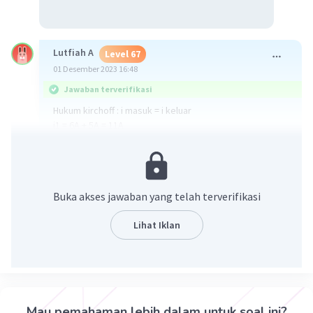
Lutfiah A
Level 67
01 Desember 2023 16:48
Jawaban terverifikasi
Hukum kirchoff : i masuk = i keluar
i1 = 6A + 5A = 11A
i2 = 11A - 7A = 4A
i3 = 7A + 4A = 11A
i4 dan i5 = (11A - 4A) : 2 = 3,5A
Buka akses jawaban yang telah terverifikasi
·
0.0
(
0
)
Balas
Beri Rating
Lihat Iklan
Sumber W
Community
Level 72
01 Desember 2023 23:06
Jawaban terverifikasi
Mau pemahaman lebih dalam untuk soal ini?