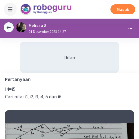
Masuk
Melissa S
01 Desember 2023 14:27
Iklan
Pertanyaan
I4=i5
Cari nilai i1,i2,i3,i4,i5 dan i6