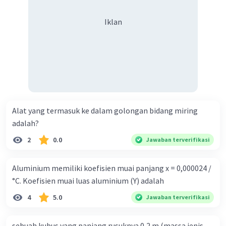
Iklan
Alat yang termasuk ke dalam golongan bidang miring
adalah?
2
0.0
Jawaban terverifikasi
Aluminium memiliki koefisien muai panjang x = 0,000024 /
°C. Koefisien muai luas aluminium (Y) adalah
4
5.0
Jawaban terverifikasi
sebuah kubus yang panjang rusuknya 0,2 m (massa jenis