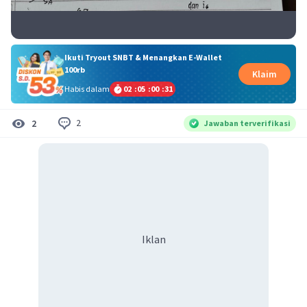
Ikuti Tryout SNBT & Menangkan E-Wallet
100rb
Klaim
Habis dalam
02
:
05
:
00
:
30
2
2
Jawaban terverifikasi
Iklan