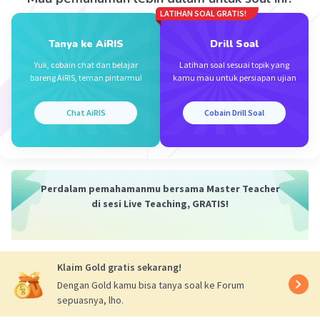
LATIHAN SOAL GRATIS!
Jawaban yang tepat adalah
Iklan
Tanya ke AiRIS
Drill Soal
I
= 11 A
1
I
= 4 A
Yuk, cobain chat dan belajar
Latihan soal sesuai topik yang
2
bareng AiRIS, teman pintarmu!
kamu mau untuk persiapan ujian
I
= 11 A
3
I
= 3,5 A
4
Chat AiRIS
Cobain Drill Soal
I
= 3,5 A
5
I
= 11 A
6
Perdalam pemahamanmu bersama Master Teacher
Pembahasan :
di sesi Live Teaching, GRATIS!
Hukum Kirchoff menyatakan :
"Jumlah kuat arus yang masuk ke suatu titik
percabangan sama dengan jumlah kuat arus
Klaim Gold gratis sekarang!
yang keluar darui titik percabangan tersebut"
Dengan Gold kamu bisa tanya soal ke Forum
sepuasnya, lho.
I
= 6 A + 5 A
1