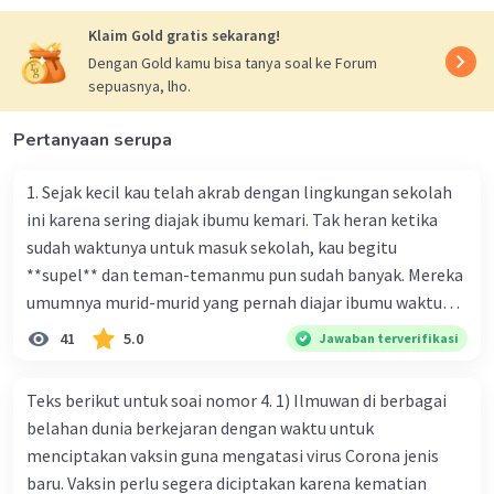
·
0.0
(
0
)
Balas
Beri Rating
Klaim Gold gratis sekarang!
Dengan Gold kamu bisa tanya soal ke Forum
sepuasnya, lho.
Pertanyaan serupa
1. Sejak kecil kau telah akrab dengan lingkungan sekolah
ini karena sering diajak ibumu kemari. Tak heran ketika
sudah waktunya untuk masuk sekolah, kau begitu
**supel** dan teman-temanmu pun sudah banyak. Mereka
umumnya murid-murid yang pernah diajar ibumu waktu
kelas satu. Sedangkan aku? Aku waktu itu baru saja pindah
41
5.0
Jawaban terverifikasi
ke kota kecil ini. Makna kata bercetak tebal dalam kutipan
cerpen tersebut adalah .... A. ramah C. santun B. sopan D.
Teks berikut untuk soai nomor 4. 1) Ilmuwan di berbagai
baik
belahan dunia berkejaran dengan waktu untuk
menciptakan vaksin guna mengatasi virus Corona jenis
baru. Vaksin perlu segera diciptakan karena kematian