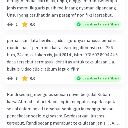
beragam mulai dari hijau, ungu, hingga merah. Beberapa
kekebalan, Melbourne, Julian Druce, menyatakan mereka
jenis memiliki garis putih melintang nyaman dipandang.
mengembangkan virus Corona versi laboratorium dari
Unsur yang terlihat dalam paragraf non fiksi tersebut
tubuh pasien yang terinfeksi untuk uji coba. Tanggapan
adalah... A. cara menyajikan isi buku B. bahasa yang
2
0.0
Jawaban terverifikasi
yang sesuai dengan berita tersebut adalah ... A.
digunakan C. tokoh dan penokohan D. penyajian alur cerita
Pemerintah Australia telah tanggap menghadapi
perhatikan data berikut! judul : gurunya manusia penulis :
serangan virus Corona dengan menemukan vaksin virus
munir chatif penerbit : kaifa learning dimensi : xx = 256
tersebut. B. Para ilmuan perlu segera mempelajari virus
hlm, 24 cm, cetakan xiv, juni 2014 , isbn : 978 602 8994 44 6
corona yang menjadi masalah besar bagi kesehatan dunia
data tersebut termasuk identitas untuk teks ulasan.... a.
karena persebarannya sangat cepat. C. Masyarakat perlu
buku b. video clip c. album lagu d. film
mawas diri dan menjaga kesehatan dalam menghadapi
serangan virus corona yang mulai menyebar di Indonesia,
8
0.0
Jawaban terverifikasi
D. Virus corona menjadi masalah besar bagi kesehatan
manusia.
Randi sedang mengulas sebuah novel berjudul Kubah
karya Ahmad Tohari. Randi ingin mengulas aspek-aspek
sosial dalam novel tersebut sehingga ia menggunakan
pendekatan sosiologi sastra. Berdasarkan ilustrasi
tersebut, Randi sedang membuat teks ulasan jenis … A.