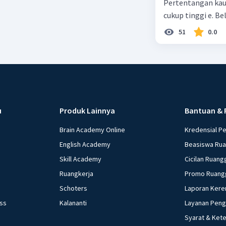
Pertentangan kau
cukup tinggi e. 
51
0.0
u
Produk Lainnya
Bantuan & 
Brain Academy Online
Kredensial P
English Academy
Beasiswa Ru
Skill Academy
Cicilan Ruang
Ruangkerja
Promo Ruang
Schoters
Laporan Kere
ess
Kalananti
Layanan Pen
Syarat & Ket