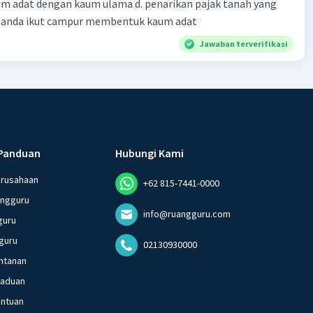
m adat dengan kaum ulama d. penarikan pajak tanah yang
Belanda ikut campur membentuk kaum adat
Jawaban terverifikasi
Panduan
Hubungi Kami
erusahaan
+62 815-7441-0000
angguru
info@ruangguru.com
guru
guru
02130930000
ntanan
gaduan
entuan