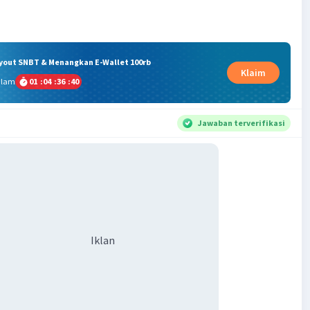
ryout SNBT & Menangkan E-Wallet 100rb
Klaim
alam
01
:
04
:
36
:
39
Jawaban terverifikasi
Iklan