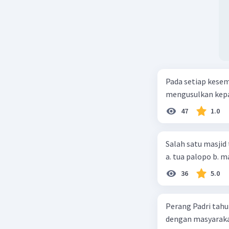
Pada setiap kese
mengusulkan kepad
47
1.0
Salah satu masjid 
36
5.0
Perang Padri tahu
dengan masyarakat