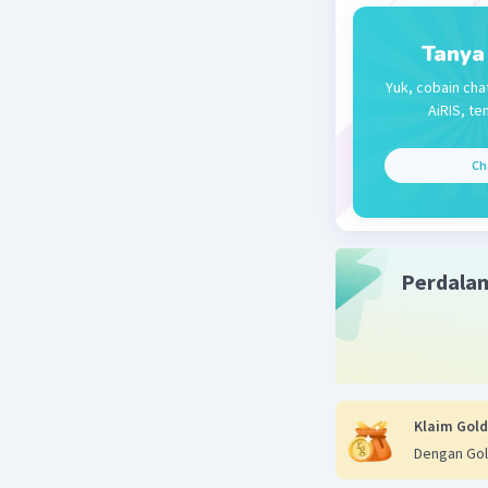
Jadi, jawa
Tanya
Beri R
Yuk, cobain cha
AiRIS, te
Ch
Perdala
Klaim Gold
Dengan Gol