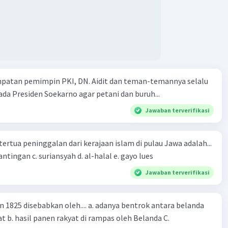
mpatan pemimpin PKI, DN. Aidit dan teman-temannya selalu
a Presiden Soekarno agar petani dan buruh...
Jawaban terverifikasi
tertua peninggalan dari kerajaan islam di pulau Jawa adalah...
a. tua palopo b. mantingan c. suriansyah d. al-halal e. gayo lues
Jawaban terverifikasi
n 1825 disebabkan oleh.... a. adanya bentrok antara belanda
 b. hasil panen rakyat di rampas oleh Belanda C.