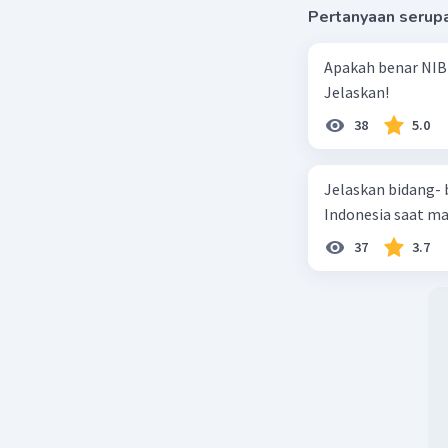
Pertanyaan serup
Apakah benar NIB
Jelaskan!
38
5.0
Jelaskan bidang-
Indonesia saat m
37
3.7