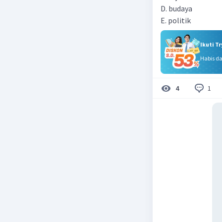
D. budaya
E. politik
Ikuti T
Habis d
1
4