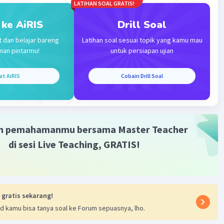
LATIHAN SOAL GRATIS!
ban yang benar adalah E. Politik.
 ke AiRIS
Drill Soal
·
0.0
(
0
)
Balas
ating
t dan belajar bareng
Latihan soal sesuai topik yang kamu mau
man pintarmu!
untuk persiapan ujian
at AiRIS
Cobain Drill Soal
Iklan
m pemahamanmu bersama Master Teacher
di sesi Live Teaching, GRATIS!
 gratis sekarang!
d kamu bisa tanya soal ke Forum sepuasnya, lho.