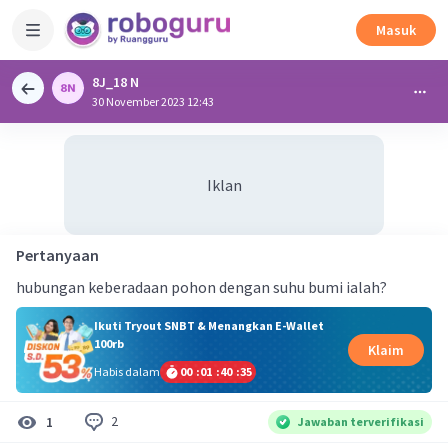
Masuk
8J_18 N
30 November 2023 12:43
Iklan
Pertanyaan
hubungan keberadaan pohon dengan suhu bumi ialah?
Ikuti Tryout SNBT & Menangkan E-Wallet
100rb
Klaim
Habis dalam
00
:
01
:
40
:
34
2
1
Jawaban terverifikasi