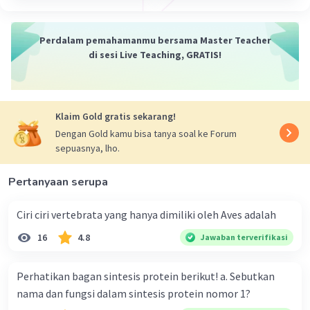
memainkan peran penting dalam siklus air.
Melalui proses transpirasi, pohon melepaskan
uap air ke atmosfer. Ini dapat mempengaruhi
Perdalam pemahamanmu bersama Master Teacher
pola hujan dan kelembaban udara, dengan
di sesi Live Teaching, GRATIS!
dampak pada suhu dan iklim regional.
4
.
Pengurangan Pemanasan Kota
: Pohon-
pohon di perkotaan dapat membantu
Klaim Gold gratis sekarang!
mengurangi efek pemanasan kota dengan
memberikan bayangan, menyerap panas, dan
Dengan Gold kamu bisa tanya soal ke Forum
sepuasnya, lho.
meredakan suhu udara di daerah perkotaan yang
sering kali lebih panas.
Pertanyaan serupa
5
.
Pencegahan Erosi Tanah
: Pohon dan akar
mereka membantu mencegah erosi tanah.
Ciri ciri vertebrata yang hanya dimiliki oleh Aves adalah
Dengan menjaga keberlanjutan tanah, pohon
membantu dalam mempertahankan
16
4.8
Jawaban terverifikasi
keseimbangan ekosistem dan lingkungan.
Perhatikan bagan sintesis protein berikut! a. Sebutkan
Dengan demikian, keberadaan pohon dapat
nama dan fungsi dalam sintesis protein nomor 1?
memberikan kontribusi positif terhadap