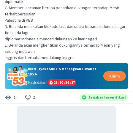
diplomatik
C. Memberi ancaman berupa penarikan dukungan terhadap Mesir
terkait persoalan
Palestina di PBB
D. Belanda melakukan blokade laut dan udara kepada Indonesia agar
tidak ada lagi
diplomat Indonesia mencari dukungan ke luar negeri
E. Belanda akan menghentikan dukungannya terhadap Mesir yang
sedang melawan
Inggris dan berbalik mendukung Inggris
Ikuti Tryout SNBT & Menangkan E-Wallet
100rb
Klaim
Habis dalam
02
:
10
:
34
:
16
2
1
Jawaban terverifikasi