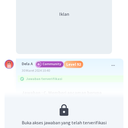
Iklan
Dela A
Community
Level 92
30 Maret 2024 10:40
Jawaban terverifikasi
Jawaban : C. Memberi ancaman berupa
penarikan dukungan terhadap Mesir terkait
persoalan Palestina di PBB
Pembahasan :
Buka akses jawaban yang telah terverifikasi
Hubungan antara Indonesia-Mesir mulai terjalin