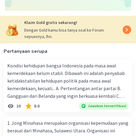
·
0.0
(
0
)
Balas
Beri Rating
Klaim Gold gratis sekarang!
Salsabila M
Community
Level 58
Dengan Gold kamu bisa tanya soal ke Forum
30 Maret 2024 10:55
sepuasnya, lho.
Jawaban terverifikasi
Pertanyaan serupa
Upaya Belanda untuk memutus hubungan
Iklan
diplomatik antara Indonesia dan Mesir adalah:
Kondisi kehidupan bangsa Indonesia pada masa awal
C. Memberi ancaman berupa penarikan dukungan
kemerdekaan belum stabil. Dibawah ini adalah penyabab
terhadap Mesir terkait persoalan Palestina di
ketidakstabilan kehidupan politik pada masa awal
PBB.
kemerdekaan, kecuali... A. Pertentangan antar partai B.
Dengan ancaman ini, Belanda berusaha
Gangguan dari Belanda yang ingin berkuasa kembali C.
memaksa Mesir untuk memutus hubungan
Munculnya kesulitan ekonomi dan keuangan D. Terjadinya
10
0.0
Jawaban terverifikasi
diplomatik dengan Indonesia dengan
bentrokan antar etnis E. Munculnya gangguan keamanan
mengancam untuk menarik dukungan mereka
dalam negeri 2. Pada tanggal 3 November 1945 diterbitkan
1. Jong Minahasa merupakan organisasi kepemudaan yang
terhadap Mesir dalam isu Palestina di PBB. Hal
maklumat pemerintah mengenai pendirian partai partai
berasal dari Minahasa, Sulawesi Utara. Organisasi ini
ini menunjukkan bahwa Belanda menggunakan
politik. Sebelum adanya maklumat pemerintah tanggal 3