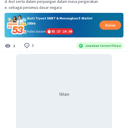
d. ikut serta dalam perjuangan dalam masa pergerakan
e. sebagai perumus dasar negara
Ikuti Tryout SNBT & Menangkan E-Wallet
100rb
Klaim
Habis dalam
01
:
17
:
14
:
35
3
1
Jawaban terverifikasi
Iklan