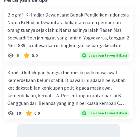
Pertanyaan serupa
sarana untuk meningkatkan kesejahteraan
ekonomi rakyat. Pendirian koperasi merupakan
Biografi Ki Hadjar Dewantara: Bapak Pendidikan Indonesia
salah satu upaya Hatta dalam memberdayakan
Nama Ki Hadjar Dewantara bukanlah nama pemberian
masyarakat ekonomi bawah dan mengurangi
orang tuanya sejak lahir. Nama aslinya ialah Raden Mas
kesenjangan sosial.
Soewardi Soerjaningrat yang lahir di Yogyakarta, tanggal 2
Mei 1889. Ia dibesarkan di lingkungan keluarga keraton
Yogyakarta. Saat berusia 40 tahun menurut hitungan
6
5.0
Jawaban terverifikasi
Tahun Caka, barulah berganti nama menjadi Ki Hadjar
·
0.0
(
0
)
Balas
Beri Rating
Dewantara. Semenjak itu, Ki Hadjar Dewantara tidak lagi
Kondisi kehidupan bangsa Indonesia pada masa awal
menggunakan gelar kebangsawanan di depan namanya.
kemerdekaan belum stabil. Dibawah ini adalah penyabab
Mery S
Level 100
Hal ini dimaksudkan agar dapat bebas dekat dengan
ketidakstabilan kehidupan politik pada masa awal
10 April 2024 06:55
rakyat, baik secara fisik maupun hatinya. Ki Hadjar
kemerdekaan, kecuali... A. Pertentangan antar partai B.
Dewantara menamatkan Sekolah Dasar di ELS (Sekolah
C.
Gangguan dari Belanda yang ingin berkuasa kembali C.
Dasar Belanda) dan melanjutkan sekolahnya ke STOVIA
Munculnya kesulitan ekonomi dan keuangan D. Terjadinya
10
0.0
Jawaban terverifikasi
(Sekolah Dokter Bumiputera). Lantaran sakit, sekolahnya
·
0.0
(
0
)
Balas
Beri Rating
bentrokan antar etnis E. Munculnya gangguan keamanan
tersebut tidak dapat ia selesaikan. Pada masanya, Ki
dalam negeri 2. Pada tanggal 3 November 1945 diterbitkan
Hadjar Dewantara dikenal sebagai penulis andal.
maklumat pemerintah mengenai pendirian partai partai