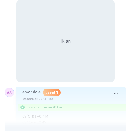
Iklan
Amanda A
Level 7
09 Januari 2023 08:09
Jawaban terverifikasi
Ca(OH)2 =0,4 M
Ca^2+ + 2OH^-
0,4x2