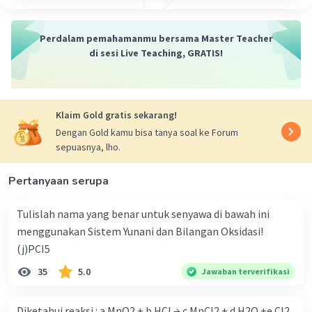
Perdalam pemahamanmu bersama Master Teacher
di sesi Live Teaching, GRATIS!
Klaim Gold gratis sekarang!
Dengan Gold kamu bisa tanya soal ke Forum
sepuasnya, lho.
Pertanyaan serupa
Tulislah nama yang benar untuk senyawa di bawah ini
menggunakan Sistem Yunani dan Bilangan Oksidasi!
(j)PCI5
35
5.0
Jawaban terverifikasi
Diketahui reaksi : a MnO2 + b HCl → c MnCl2 + d H2O +e Cl2