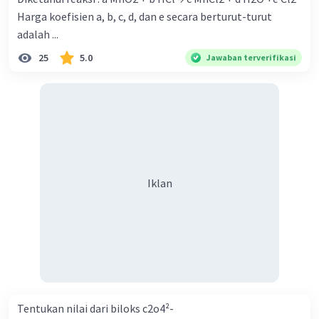
Harga koefisien a, b, c, d, dan e secara berturut-turut
adalah ...
25
5.0
Jawaban terverifikasi
Iklan
Tentukan nilai dari biloks c2o4²-