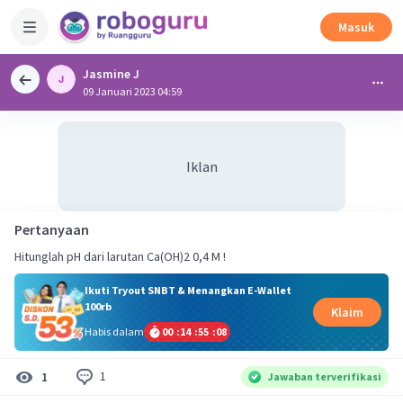
Masuk
Jasmine J
09 Januari 2023 04:59
Iklan
Pertanyaan
Hitunglah pH dari larutan Ca(OH)2 0,4 M !
Ikuti Tryout SNBT & Menangkan E-Wallet
100rb
Klaim
Habis dalam
00
:
14
:
55
:
08
1
1
Jawaban terverifikasi