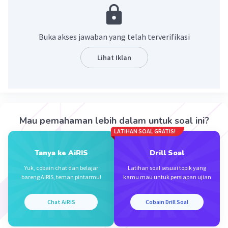
=0,8
POH= 8x10^1-
-log 8 x 10^1
Buka akses jawaban yang telah terverifikasi
PH=14-POH
14-(1 log 8)
Lihat Iklan
=13+log 8
CMIIW :)
·
0.0
(
0
)
Balas
Beri Rating
Mau pemahaman lebih dalam untuk soal ini?
LATIHAN SOAL GRATIS!
Tanya ke AiRIS
Drill Soal
Yuk, cobain chat dan belajar
Latihan soal sesuai topik yang
bareng AiRIS, teman pintarmu!
kamu mau untuk persiapan ujian
Iklan
Chat AiRIS
Cobain Drill Soal