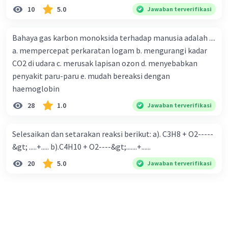
10
5.0
Jawaban terverifikasi
Bahaya gas karbon monoksida terhadap manusia adalah ....
a. mempercepat perkaratan logam b. mengurangi kadar
CO2 di udara c. merusak lapisan ozon d. menyebabkan
penyakit paru-paru e. mudah bereaksi dengan
haemoglobin
28
1.0
Jawaban terverifikasi
Selesaikan dan setarakan reaksi berikut: a). C3H8 + O2-----
&gt; .....+..... b).C4H10 + O2----&gt;.......+......
20
5.0
Jawaban terverifikasi