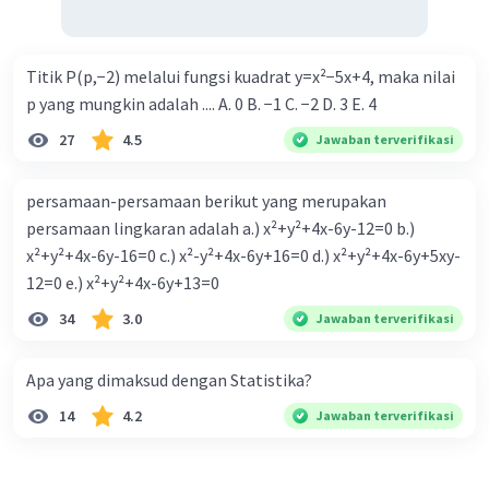
Titik P(p,−2) melalui fungsi kuadrat y=x²−5x+4, maka nilai
p yang mungkin adalah .... A. 0 B. −1 C. −2 D. 3 E. 4
27
4.5
Jawaban terverifikasi
persamaan-persamaan berikut yang merupakan
persamaan lingkaran adalah a.) x²+y²+4x-6y-12=0 b.)
x²+y²+4x-6y-16=0 c.) x²-y²+4x-6y+16=0 d.) x²+y²+4x-6y+5xy-
12=0 e.) x²+y²+4x-6y+13=0
34
3.0
Jawaban terverifikasi
Apa yang dimaksud dengan Statistika?
14
4.2
Jawaban terverifikasi