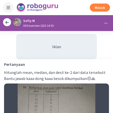
Masuk
Sofiy M
04 Desember 2023 14:55
Iklan
Pertanyaan
Hitunglah mean, median, dan desil ke-2 dari data tersebutt
Bantu jawab kaaa dong kaaa besok dikumpulkan😣🙏