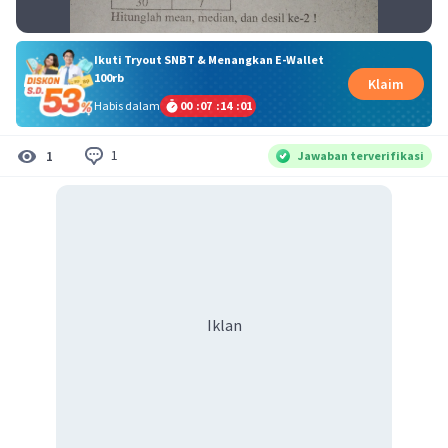
Ikuti Tryout SNBT & Menangkan E-Wallet
100rb
Klaim
Habis dalam
00
:
07
:
14
:
01
1
1
Jawaban terverifikasi
Iklan