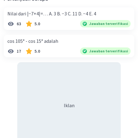
04 Desember 2023 15:51
Nilai dari |−7+4|=… A. 3 B. −3 C. 11 D. −4 E. 4
ini jugaaa makasiii yaa kaa🤗
63
5.0
Jawaban terverifikasi
cos 105° - cos 15° adalah
17
5.0
Jawaban terverifikasi
Iklan
Iklan