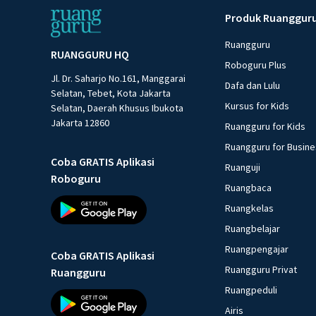
Produk Ruanggur
Ruangguru
RUANGGURU HQ
Roboguru Plus
Jl. Dr. Saharjo No.161, Manggarai
Dafa dan Lulu
Selatan, Tebet, Kota Jakarta
Kursus for Kids
Selatan, Daerah Khusus Ibukota
Jakarta 12860
Ruangguru for Kids
Ruangguru for Busin
Coba GRATIS Aplikasi
Ruanguji
Roboguru
Ruangbaca
Ruangkelas
Ruangbelajar
Ruangpengajar
Coba GRATIS Aplikasi
Ruangguru Privat
Ruangguru
Ruangpeduli
Airis