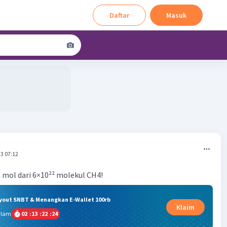
Daftar
Masuk
3 07:12
 mol dari 6×10²² molekul CH4!
ryout SNBT & Menangkan E-Wallet 100rb
Klaim
alam
02
:
13
:
22
:
24