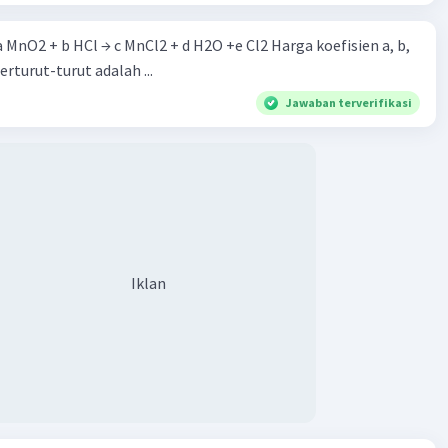
 a MnO2 + b HCl → c MnCl2 + d H2O +e Cl2 Harga koefisien a, b,
berturut-turut adalah ...
Jawaban terverifikasi
Iklan