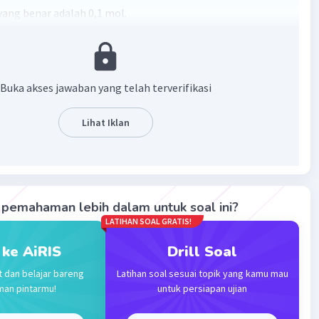
ang benar adalah 0,1 mol.
t (mol) dapat dihitung berdasarkan jumlah partikel (JP).
Buka akses jawaban yang telah terverifikasi
h zat (mol)
Lihat Iklan
ah partikel
gan Avogadro
t metana (CH4):
pemahaman lebih dalam untuk soal ini?
 × 10²² molekul ÷ 6,02 × 10²³ molekul/mol
LATIHAN SOAL GRATIS!
0-¹ mol
 ke AiRIS
Drill Soal
,1 mol
t dan belajar bareng
Latihan soal sesuai topik yang kamu mau
lah zat CH4 sebanyak 0,1 mol.
man pintarmu!
untuk persiapan ujian