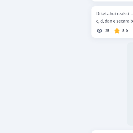
Diketahui reaksi :
c, d, dan e secara 
25
5.0