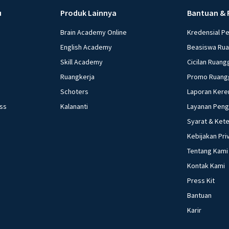
u
Produk Lainnya
Bantuan & 
Brain Academy Online
Kredensial P
English Academy
Beasiswa Ru
Skill Academy
Cicilan Ruang
Ruangkerja
Promo Ruang
Schoters
Laporan Kere
ess
Kalananti
Layanan Pen
Syarat & Ket
Kebijakan Pri
Tentang Kami
Kontak Kami
Press Kit
Bantuan
Karir