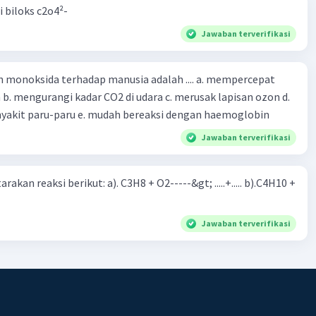
i biloks c2o4²-
Jawaban terverifikasi
oksida terhadap manusia adalah .... a. mempercepat
 d.
menyebabkan penyakit paru-paru e. mudah bereaksi dengan haemoglobin
Jawaban terverifikasi
rakan reaksi berikut: a). C3H8 + O2-----&gt; .....+..... b).C4H10 +
Jawaban terverifikasi