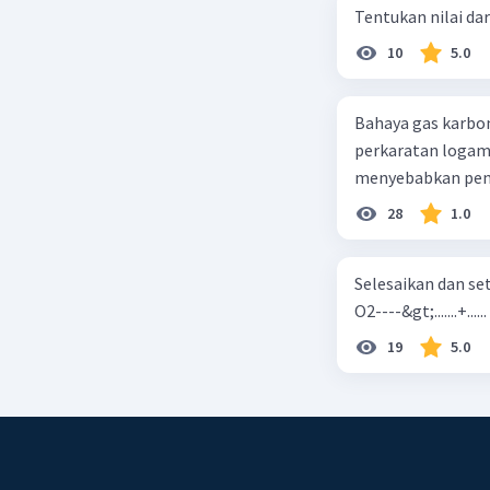
Tentukan nilai dar
10
5.0
Bahaya gas karbon mon
perkaratan logam b. mengurangi kadar CO2 di udara c. merusak lapisan ozon
28
1.0
Selesaikan dan seta
O2----&gt;.......+......
19
5.0