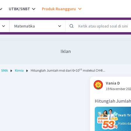
UTBK/SNBT
Produk Ruangguru
Iklan
SMA
Kimia
Hitunglah Jumlah mol dari 6×10²² molekul CH4!...
Vania D
19 November 202
Hitunglah Jumlah
Ikuti T
Habis d