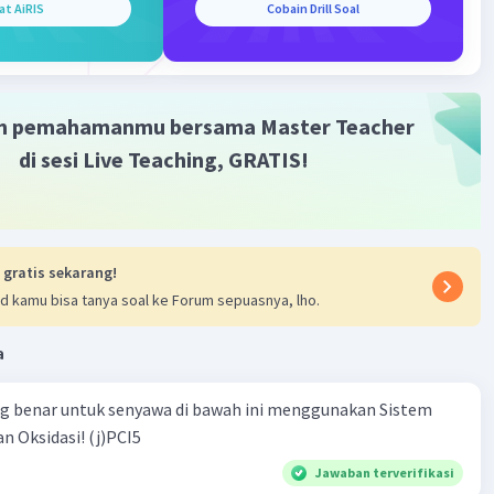
·
0.0
(
0
)
Balas
ating
at AiRIS
Cobain Drill Soal
m pemahamanmu bersama Master Teacher
di sesi Live Teaching, GRATIS!
Iklan
 gratis sekarang!
d kamu bisa tanya soal ke Forum sepuasnya, lho.
a
ng benar untuk senyawa di bawah ini menggunakan Sistem
n Oksidasi! (j)PCI5
Jawaban terverifikasi