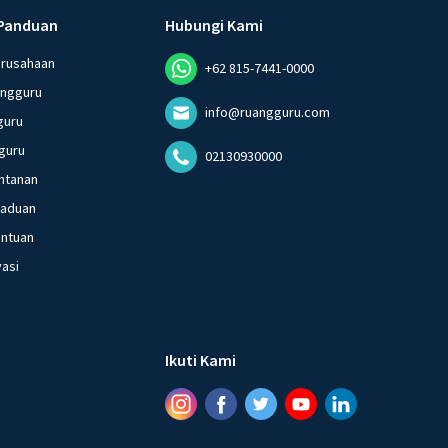
Panduan
Hubungi Kami
erusahaan
+62 815-7441-0000
angguru
info@ruangguru.com
guru
guru
02130930000
ntanan
gaduan
entuan
vasi
Ikuti Kami