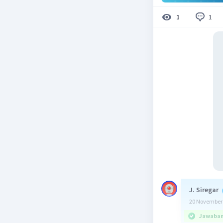
1
1
J. Siregar
20 November 
Jawaban 