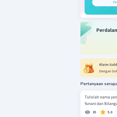
Beri R
Ch
Perdala
Klaim Gold
Dengan Gol
Pertanyaan serup
Tulislah nama ya
Yunani dan Bilanga
35
5.0