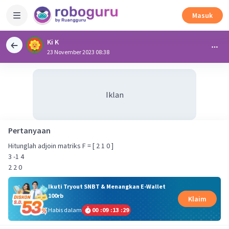
Masuk
Ki K
23 November 2023 08:38
Iklan
Pertanyaan
Hitunglah adjoin matriks F = [ 2 1 0 ]
3 -1 4
2 2 0
Ikuti Tryout SNBT & Menangkan E-Wallet
100rb
Klaim
Habis dalam
00
:
09
:
13
:
28