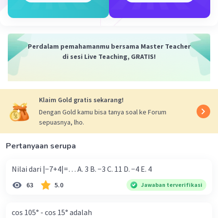
Perdalam pemahamanmu bersama Master Teacher
di sesi Live Teaching, GRATIS!
Klaim Gold gratis sekarang!
Dengan Gold kamu bisa tanya soal ke Forum
sepuasnya, lho.
Pertanyaan serupa
Nilai dari |−7+4|=… A. 3 B. −3 C. 11 D. −4 E. 4
63
5.0
Jawaban terverifikasi
cos 105° - cos 15° adalah