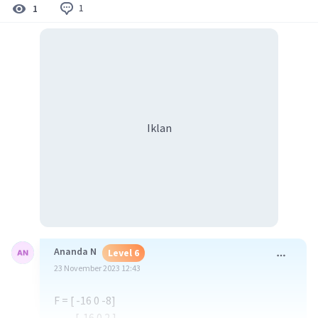
1
1
Iklan
Ananda N
Level 6
23 November 2023 12:43
F = [ -16 0 -8]
[ 16 0 2 ]