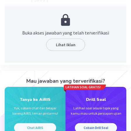
[8 2 9 ]
Buka akses jawaban yang telah terverifikasi
Lihat Iklan
·
0.0
(
0
)
Balas
Beri Rating
Mau jawaban yang terverifikasi?
LATIHAN SOAL GRATIS!
Tanya ke AiRIS
Drill Soal
Yuk, cobain chat dan belajar
Latihan soal sesuai topik yang
bareng AiRIS, teman pintarmu!
kamu mau untuk persiapan ujian
Iklan
Chat AiRIS
Cobain Drill Soal