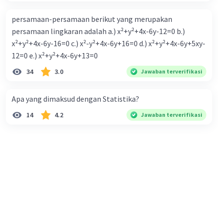
persamaan-persamaan berikut yang merupakan
persamaan lingkaran adalah a.) x²+y²+4x-6y-12=0 b.)
x²+y²+4x-6y-16=0 c.) x²-y²+4x-6y+16=0 d.) x²+y²+4x-6y+5xy-
12=0 e.) x²+y²+4x-6y+13=0
34
3.0
Jawaban terverifikasi
Apa yang dimaksud dengan Statistika?
14
4.2
Jawaban terverifikasi