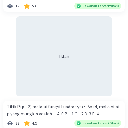
17
5.0
Jawaban terverifikasi
Iklan
Titik P(p,−2) melalui fungsi kuadrat y=x²−5x+4, maka nilai
p yang mungkin adalah .... A. 0 B. −1 C. −2 D. 3 E. 4
27
4.5
Jawaban terverifikasi