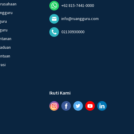
erusahaan
+62 815-7441-0000
angguru
info@ruangguru.com
guru
guru
02130930000
ntanan
gaduan
entuan
vasi
Ikuti Kami