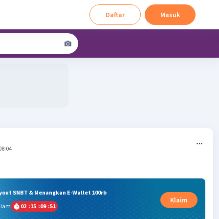
Daftar
Masuk
08:04
ryout SNBT & Menangkan E-Wallet 100rb
Klaim
alam
02
:
15
:
09
:
51