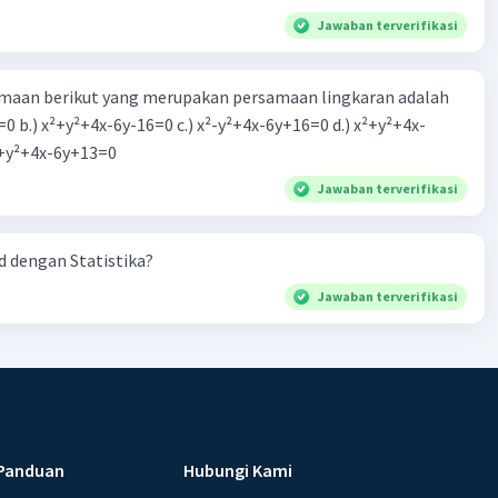
Jawaban terverifikasi
aan berikut yang merupakan persamaan lingkaran adalah
=0 b.) x²+y²+4x-6y-16=0 c.) x²-y²+4x-6y+16=0 d.) x²+y²+4x-
2=0 e.) x²+y²+4x-6y+13=0
Jawaban terverifikasi
 dengan Statistika?
Jawaban terverifikasi
Panduan
Hubungi Kami