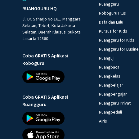
Ruangguru
RUANGGURU HQ
Roboguru Plus
Jl. Dr. Saharjo No.161, Manggarai
Dafa dan Lulu
Selatan, Tebet, Kota Jakarta
Kursus for Kids
Selatan, Daerah Khusus Ibukota
Jakarta 12860
Ruangguru for Kids
Ruangguru for Busin
Coba GRATIS Aplikasi
Ruanguji
Roboguru
Ruangbaca
Ruangkelas
Ruangbelajar
Ruangpengajar
Coba GRATIS Aplikasi
Ruangguru Privat
Ruangguru
Ruangpeduli
Airis