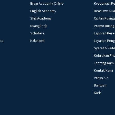
Brain Academy Online
Kredensial P
English Academy
Beasiswa Ru
Skill Academy
Cicilan Ruang
Ruangkerja
Promo Ruang
Schoters
Laporan Kere
ess
Kalananti
Layanan Pen
Syarat & Ket
Kebijakan Pri
Tentang Kami
Kontak Kami
Press Kit
Bantuan
Karir