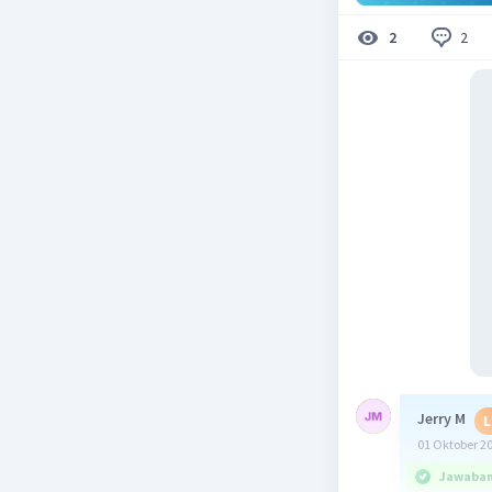
2
2
Jerry M
L
01 Oktober 2
Jawaban 