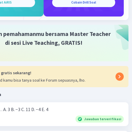
at AiRIS
Cobain Drill Soal
Level 31
023 08:20
m pemahamanmu bersama Master Teacher
di sesi Live Teaching, GRATIS!
Iklan
·
0.0
(
0
)
Balas
ating
fatun K
Level 60
 gratis sekarang!
tober 2023 08:23
d kamu bisa tanya soal ke Forum sepuasnya, lho.
nk you udh jawab
a
Nilai dari |−7+4|=… A. 3 B. −3 C. 11 D. −4 E. 4
Jawaban terverifikasi