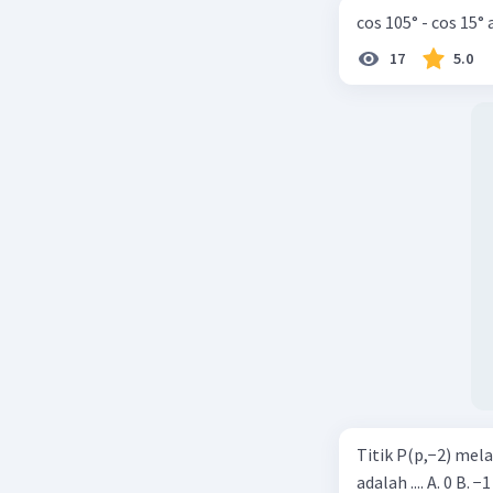
cos 105° - cos 15°
17
5.0
Titik P(p,−2) mel
adalah .... A. 0 B. −1