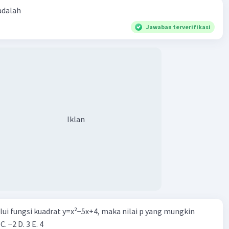
 adalah
Jawaban terverifikasi
Iklan
alui fungsi kuadrat y=x²−5x+4, maka nilai p yang mungkin
 C. −2 D. 3 E. 4