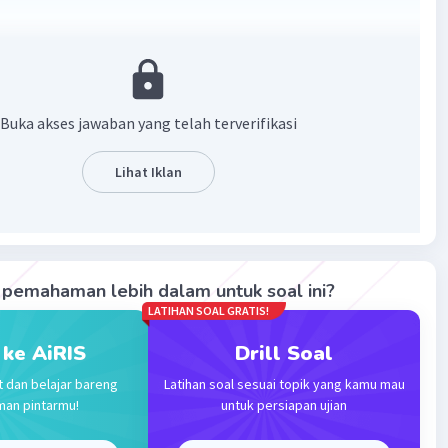
5x5)
5)
Buka akses jawaban yang telah terverifikasi
Lihat Iklan
am pangkat pecahan
5⁴ = 5^(4/3)
pemahaman lebih dalam untuk soal ini?
·
0.0
(
0
)
Balas
ating
LATIHAN SOAL GRATIS!
 ke AiRIS
Drill Soal
fatun K
Level 60
tober 2023 08:23
t dan belajar bareng
Latihan soal sesuai topik yang kamu mau
nk you udh jawab
man pintarmu!
untuk persiapan ujian