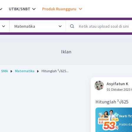
UTBK/SNBT
Produk Ruangguru
Iklan
SMA
Matematika
Hitunglah ³√625...
Asyifatun K
01 Oktober 2023 
Hitunglah ³√625
Ikuti T
Habis d