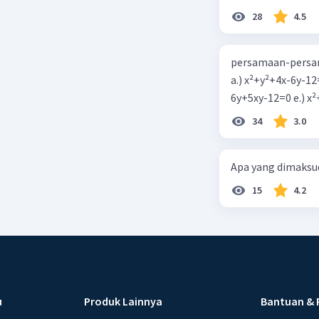
28
4.5
persamaan-persam
a.) x²+y²+4x-6y-12
6y+5xy-1
34
3.0
Apa yang dimaksud
15
4.2
u
Produk Lainnya
Bantuan & 