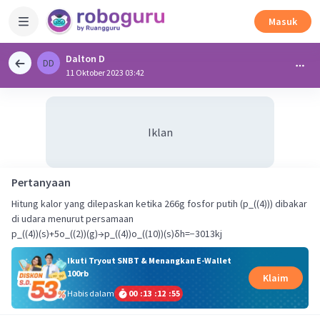
Masuk
Dalton D
DD
11 Oktober 2023 03:42
Iklan
Pertanyaan
Hitung kalor yang dilepaskan ketika 266g fosfor putih (p_((4))) dibakar
di udara menurut persamaan
p_((4))(s)+5o_((2))(g)→p_((4))o_((10))(s)δh=−3013kj
Ikuti Tryout SNBT & Menangkan E-Wallet
100rb
Klaim
Habis dalam
00
:
13
:
12
:
55