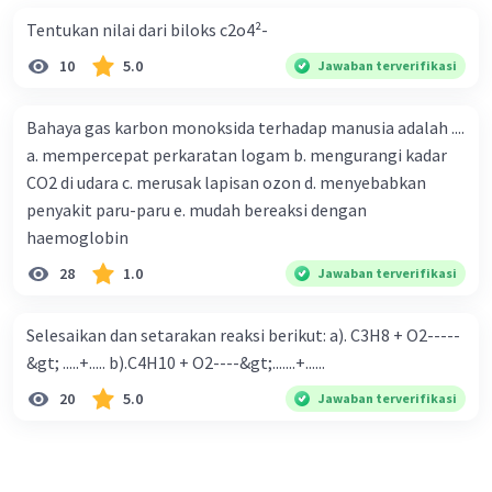
Tentukan nilai dari biloks c2o4²-
10
5.0
Jawaban terverifikasi
Bahaya gas karbon monoksida terhadap manusia adalah ....
a. mempercepat perkaratan logam b. mengurangi kadar
CO2 di udara c. merusak lapisan ozon d. menyebabkan
penyakit paru-paru e. mudah bereaksi dengan
haemoglobin
28
1.0
Jawaban terverifikasi
Selesaikan dan setarakan reaksi berikut: a). C3H8 + O2-----
&gt; .....+..... b).C4H10 + O2----&gt;.......+......
20
5.0
Jawaban terverifikasi