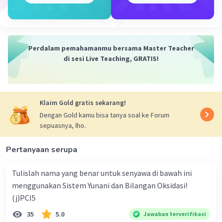
Q
= kalor yang dihasilkan/diperlukan (kJ).
reaksi
Berdasarkan soal, hitung jumlah mol fosfor
putih yang dibakar.
Perdalam pemahamanmu bersama Master Teacher
n = m/Mr
di sesi Live Teaching, GRATIS!
n = 266/(4 x 31)
n = 266/124
n = 2,145 mol.
Klaim Gold gratis sekarang!
Sehingga, kalor yang dilepaskan adalah:
Dengan Gold kamu bisa tanya soal ke Forum
sepuasnya, lho.
Q
= ∆H x n
reaksi
Q
= −3.013 x 2,145
reaksi
Pertanyaan serupa
Q
= −6462,885 kJ.
reaksi
Tanda negatif artinya kalor dilepas ke
Tulislah nama yang benar untuk senyawa di bawah ini
lingkungan.
menggunakan Sistem Yunani dan Bilangan Oksidasi!
(j)PCI5
Jadi, kalor yang dilepaskan adalah 6462,885 kJ.
35
5.0
Jawaban terverifikasi