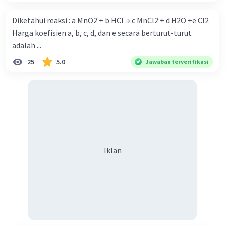
·
0.0
(
0
)
Balas
Beri Rating
Diketahui reaksi : a MnO2 + b HCl → c MnCl2 + d H2O +e Cl2
Harga koefisien a, b, c, d, dan e secara berturut-turut
adalah ...
25
5.0
Jawaban terverifikasi
Iklan
Iklan